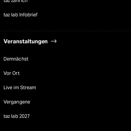
taz zahl ich
taz lab Infobrief
Veranstaltungen
Demnächst
Vor Ort
Live im Stream
Vergangene
taz lab 2027