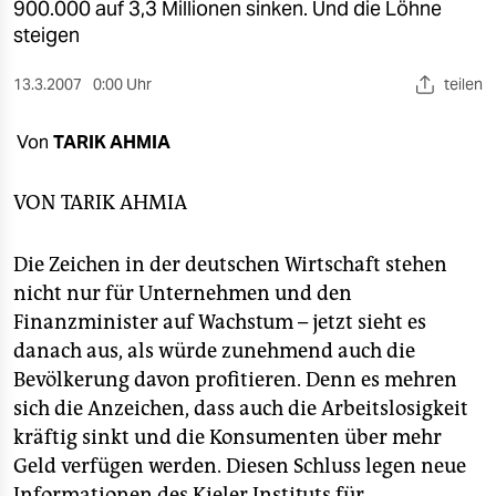
berlin
900.000 auf 3,3 Millionen sinken. Und die Löhne
steigen
nord
13.3.2007
0:00 Uhr
teilen
wahrheit
Von
TARIK AHMIA
verlag
verlag
VON
TARIK AHMIA
veranstaltungen
Die Zeichen in der deutschen Wirtschaft stehen
shop
nicht nur für Unternehmen und den
Finanzminister auf Wachstum – jetzt sieht es
fragen & hilfe
danach aus, als würde zunehmend auch die
unterstützen
Bevölkerung davon profitieren. Denn es mehren
sich die Anzeichen, dass auch die Arbeitslosigkeit
abo
kräftig sinkt und die Konsumenten über mehr
genossenschaft
Geld verfügen werden. Diesen Schluss legen neue
Informationen des Kieler Instituts für