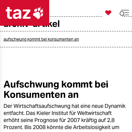

taz zahl ich
archiv-artikel

taz zahl ich
taz zahl ich
aufschwung kommt bei konsumenten an
themen
politik
öko
Aufschwung kommt bei
Konsumenten an
gesellschaft
Der Wirtschaftsaufschwung hat eine neue Dynamik
kultur
entfacht. Das Kieler Institut für Weltwirtschaft
sport
erhöht seine Prognose für 2007 kräftig auf 2,8
Prozent. Bis 2008 könnte die Arbeitslosigkeit um