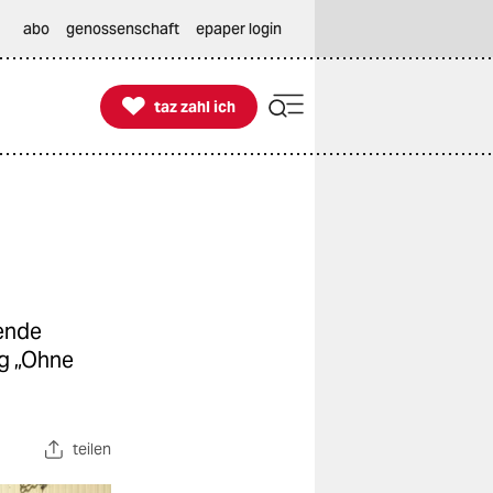
abo
genossenschaft
epaper login

taz zahl ich
taz zahl ich
Wende
ng „Ohne
teilen