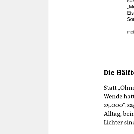
soz
„Mu
Eis
Son
meh
Da
Ma
Ei
Kur
auc
Die Hälft
No
für
Statt „Ohn
Aus
Wende hatt
Im
Ma
25.000“, s
Eis
Alltag, be
Lichter si