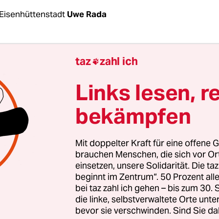
Eisenhüttenstadt
Uwe Rada
 Abschlussklasse sind noch zwei, drei Leute übrig
taz
zahl ich

mermann, heute 41 Jahre alt, an einer Hörstati
er Punkt gekommen: Gehst du oder bleibst du u
Links lesen, r
 das Licht aus?“
bekämpfen
usmachen in einer Stadt, in der es erst vor 70 Jah
n war? Weggehen von dort, wohin alle einmal 
Mit doppelter Kraft für eine offene G
ine Stadt, in der alles so nach Anfang schmeckte,
brauchen Menschen, die sich vor O
einsetzen, unsere Solidarität. Die ta
ie sich nie verbrauchen würde:
Eisenhüttenstadt, 
beginnt im Zentrum“. 50 Prozent a
Versprechen der DDR
.
bei taz zahl ich gehen – bis zum 30
die linke, selbstverwaltete Orte unte
bevor sie verschwinden. Sind Sie da