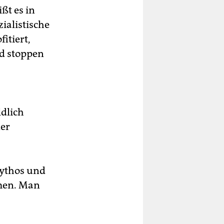
ßt es in
ialistische
itiert,
d stoppen
ldlich
der
mythos und
en. Man