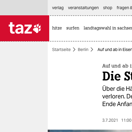
hautnavigation anspringen
hauptinhalt anspringen
footer anspringen
verlag
veranstaltungen
shop
fragen &
hitze
surfen
landtagswahl in sachse

taz zahl ich
taz zahl ich
Startseite
Berlin
Auf und ab in Eise
themen
politik
Auf und ab i
Die 
öko
Über die Hä
gesellschaft
verloren. 
Ende Anfan
kultur
sport
3.7.2021
11:00