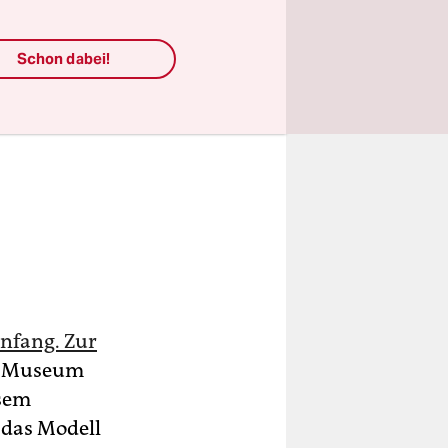
Schon dabei!
nfang. Zur
m „Museum
esem
 das Modell