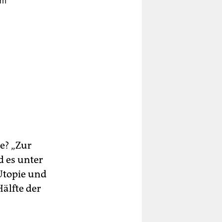
im
rt.
de
s
e? „Zur
d es unter
n
 Utopie und
älfte der