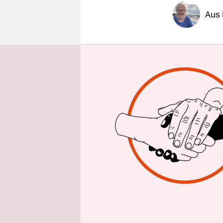
epaper login
Aus 
„Von meiner
Thomas Zim
2000 war d
als Letzter
Das Licht a
angegange
waren, in e
Zukunft, d
utopische 