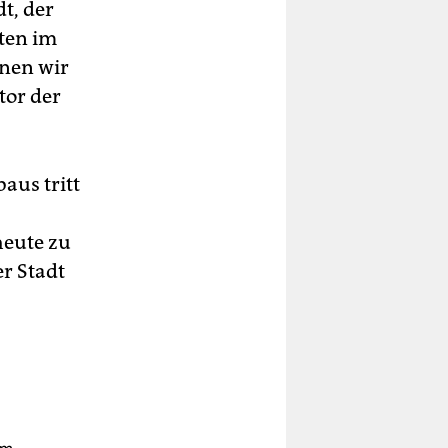
t, der
uten im
nnen wir
tor der
aus tritt
heute zu
r Stadt