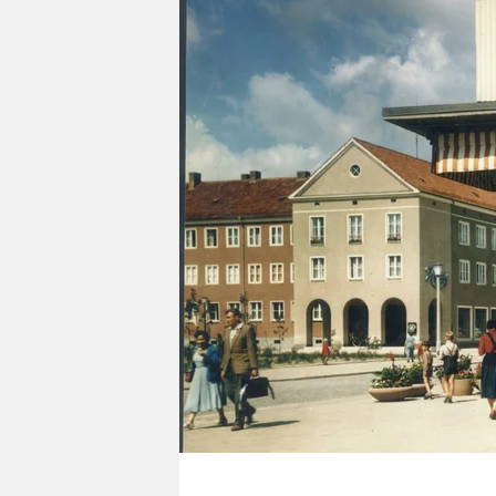
berlin
nord
wahrheit
verlag
verlag
veranstaltungen
shop
fragen & hilfe
unterstützen
abo
genossenschaft