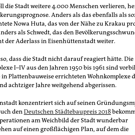
ll die Stadt weitere 4.000 Menschen verlieren, hei
kerungsprognose. Anders als das ebenfalls als soz
chtete Nowa Huta, das von der Nähe zu Krakau prof
nders als Schwedt, das den Bevölkerungsschwun
t der Aderlass in Eisenhüttenstadt weiter.
t so, dass die Stadt nicht darauf reagiert hätte. Die
xe I–IV aus den Jahren 1950 bis 1961 sind vorbi
ie in Plattenbauweise errichteten Wohnkomplexe 
und achtziger Jahre weitgehend abgerissen.
nstadt konzentriert sich auf seinen Gründungs
auch den
Deutschen Städtebaupreis 2018
bekomm
perationen am Weichbild der Stadt wunderbar
ehen auf einen großflächigen Plan, auf dem die