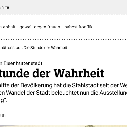
 hilfe
n-anhalt
gewalt gegen frauen
nahost-konflikt
nhüttenstadt: Die Stunde der Wahrheit
n Eisenhüttenstadt
Stunde der Wahrheit
lfte der Bevölkerung hat die Stahlstadt seit der 
Den Wandel der Stadt beleuchtet nun die Ausstellu
g“.
 Uhr