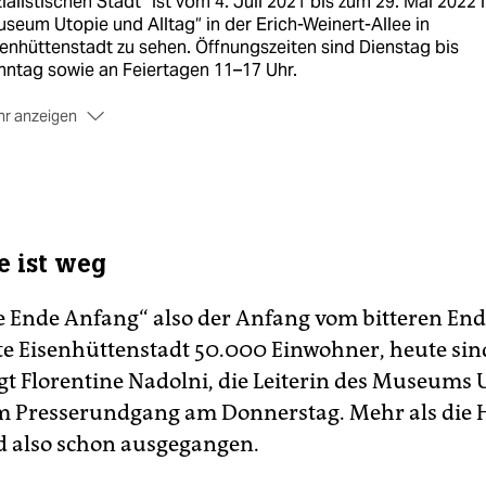
ialistischen Stadt“ ist vom 4. Juli 2021 bis zum 29. Mai 2022 
seum Utopie und Alltag“ in der Erich-Weinert-Allee in
enhüttenstadt zu sehen. Öffnungszeiten sind Dienstag bis
ntag sowie an Feiertagen 11–17 Uhr.
r anzeigen
s Museum
Utopie und Alltag ist die neue Dachmarke, die seit
i das Dokumentationszentrum Alltagskultur der DDR in
senhüttenstadt und das Kunstarchiv in Beeskow zusammenfüh
atiert wurde die Ausstellung von Axel Drieschner. Dabei wur
h ein vergleichender Blick auf die sozialistischen Plänstädte
e ist weg
wa Huta in Polen und Schwedt/Oder geworfen. Die Interview
 die Hörstationen hat Tim Köhler geführt. Begleitet wird die
e Ende Anfang“ also der Anfang vom bitteren End
stellung von der Installation DDR noir von Henrike Neumann.
e Eisenhüttenstadt 50.000 Einwohner, heute sin
 Begleitprogramm
unter
www.utopieundalltag.de
stellt Marti
leschka am 12. September seinen Architekturführer
agt Florentine Nadolni, die Leiterin des Museums
enhüttenstadt vor.
(wera)
im Presserundgang am Donnerstag. Mehr als die H
nd also schon ausgegangen.