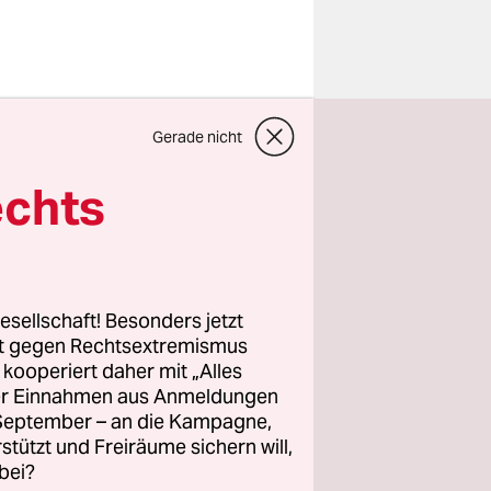
“, erzählt
Gerade nicht
on. „So um
nd machst
echts
ren
gekommen
esellschaft! Besonders jetzt
 mit einer
rt gegen Rechtsextremismus
z kooperiert daher mit „Alles
dieses
ller Einnahmen aus Anmeldungen
. September – an die Kampagne,
rstützt und Freiräume sichern will,
bei?