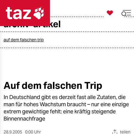

taz zahl ich
archiv-artikel

taz zahl ich
taz zahl ich
auf dem falschen trip
themen
politik
öko
Auf dem falschen Trip
gesellschaft
In Deutschland gibt es derzeit fast alle Zutaten, die
man für hohes Wachstum braucht – nur eine einzige
kultur
extrem gewichtige fehlt: eine kräftig steigende
Binnennachfrage
sport
28.9.2005
0:00 Uhr
teilen