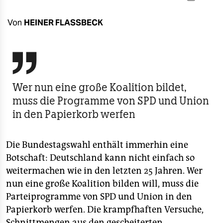
berlin
nord
Von
HEINER FLASSBECK
wahrheit

verlag
Wer nun eine große Koalition bildet,
verlag
muss die Programme von SPD und Union
veranstaltungen
in den Papierkorb werfen
shop
Die Bundestagswahl enthält immerhin eine
fragen & hilfe
Botschaft: Deutschland kann nicht einfach so
unterstützen
weitermachen wie in den letzten 25 Jahren. Wer
nun eine große Koalition bilden will, muss die
abo
Parteiprogramme von SPD und Union in den
genossenschaft
Papierkorb werfen. Die krampfhaften Versuche,
Schnittmengen aus den gescheiterten