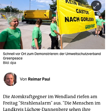
berlin
nord
wahrheit
verlag
verlag
veranstaltungen
Schnell vor Ort zum Demonstrieren: der Umweltschutzverband
Greenpeace
shop
Bild: dpa
fragen & hilfe
Von
Reimar Paul
unterstützen
abo
Die Atomkraftgegner im Wendland riefen am
genossenschaft
Freitag "Strahlenalarm" aus. "Die Menschen im
Landkreis Lüchow-Dannenberg sehen ihre