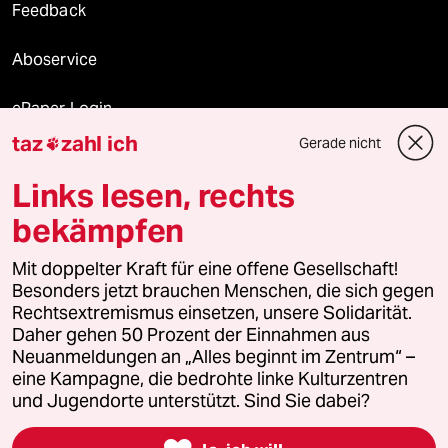
Feedback
Aboservice
ePaper Login
taz
zahl ich
Gerade nicht

Downloads für Abonnierende
Links lesen, rechts
bekämpfen
© 2026 taz Verlags und Vertriebs GmbH
Alle Rechte vorbehalten. Bei rechtlichen Fragen oder für Genehmigungen
Mit doppelter Kraft für eine offene Gesellschaft!
wenden Sie sich bitte an
lizenzen@taz.de
Besonders jetzt brauchen Menschen, die sich gegen
Rechtsextremismus einsetzen, unsere Solidarität.
Daher gehen 50 Prozent der Einnahmen aus
Feedback
Redaktionsstatut
Kommune-Richtlinien
KI-
Neuanmeldungen an „Alles beginnt im Zentrum“ –
eine Kampagne, die bedrohte linke Kulturzentren
Leitlinie
Informant
Datenschutz
Impressum
AGB
und Jugendorte unterstützt. Sind Sie dabei?
Seitenwende
Einwilligungen widerrufen (Ads)