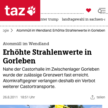

taz zahl ich
nahost-konflikt
usa unter trump
landtagswahl in sachsen-an

taz zahl ich
ologie
Atommüll im Wendland: Erhöhte Strahlenwerte in Gorleben
taz zahl ich
themen
Atommüll im Wendland
Erhöhte Strahlenwerte in
politik
Gorleben
öko
Nahe der Castorhalle im Zwischenlager Gorleben
wurde der zulässige Grenzwert fast erreicht.
gesellschaft
Atomkraftgegner verlangen deshalb ein Verbot
weiterer Castortransporte.
kultur
sport
26.8.2011
18:51 Uhr
teilen