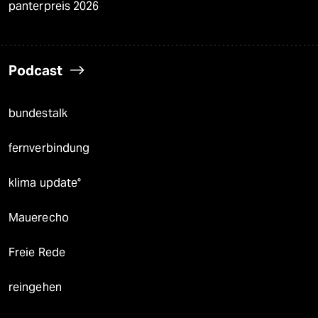
panterpreis 2026
Podcast
bundestalk
fernverbindung
klima update°
Mauerecho
Freie Rede
reingehen