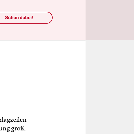
Schon dabei!
hlagzeilen
ung groß,