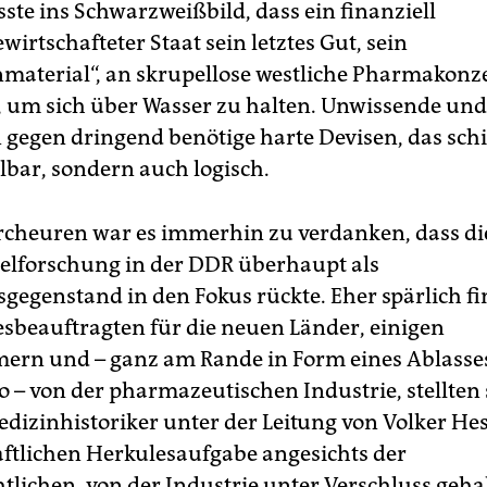
ste ins Schwarzweißbild, dass ein finanziell
irtschafteter Staat sein letztes Gut, sein
aterial“, an skrupellose westliche Pharmakonz
e, um sich über Wasser zu halten. Unwissende un
gegen dringend benötige harte Devisen, das schi
llbar, sondern auch logisch.
cheuren war es immerhin zu verdanken, dass die
elforschung in der DDR überhaupt als
gegenstand in den Fokus rückte. Eher spärlich fi
beauftragten für die neuen Länder, einigen
rn und – ganz am Rande in Form eines Ablasse
o – von der pharmazeutischen Industrie, stellten 
edizinhistoriker unter der Leitung von Volker Hes
ftlichen Herkulesaufgabe angesichts der
tlichen, von der Industrie unter Verschluss geh