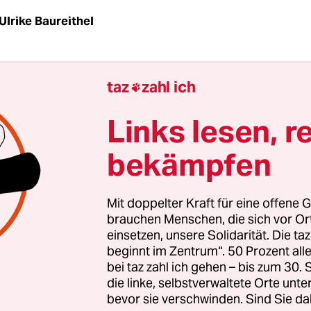
Ulrike Baureithel
ersuche“ ist ein hässlicher Begriff. Wer damit in
taz
zahl ich

 gebracht wird, rückt in die Nähe vorwissenscha
er der planmäßig organisierten medizinischen 
Links lesen, r
oder in anderen Diktaturen. Über die Frage, was
bekämpfen
 hat, gibt es unterschiedliche Meinungen, aber se
hlmeinende räumten nach der Wende ein, dass 
-System durchaus hätte beerbt werden können.
Mit doppelter Kraft für eine offene G
brauchen Menschen, die sich vor O
einsetzen, unsere Solidarität. Die ta
stlichen Pharmafirmen in der DDR in Auftrag g
beginnt im Zentrum“. 50 Prozent a
elprüfungen dagegen waren schon nach der Wen
bei taz zahl ich gehen – bis zum 30
es, der Öffentlichkeit und ärztliche Standesorga
die linke, selbstverwaltete Orte unte
bevor sie verschwinden. Sind Sie da
te, allerdings ohne handfesten Skandalkern.