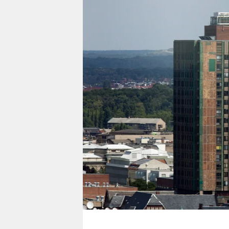
berlin
nord
wahrheit
verlag
verlag
veranstaltungen
shop
fragen & hilfe
unterstützen
abo
genossenschaft