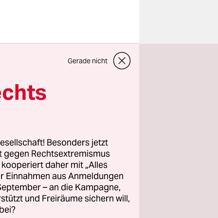
Gerade nicht
ftlicher
NS-
echts
 die DDR
lbst
etwa das
esellschaft! Besonders jetzt
rt gegen Rechtsextremismus
z kooperiert daher mit „Alles
egebenen
ller Einnahmen aus Anmeldungen
de Stein
. September – an die Kampagne,
nisationen
rstützt und Freiräume sichern will,
bei?