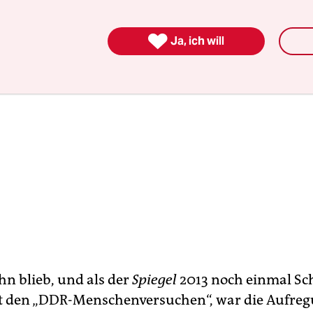

Ja, ich will
n blieb, und als der
Spiegel
2013 noch einmal Sc
 den „DDR-Menschenversuchen“, war die Aufreg