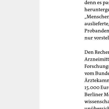
denn es pas
heruntergew
„Menschenm
ausliefert
Probanden 
nur vorste
Den Recher
Arzneimitt
Forschungs
vom Bundes
Ärztekamme
15.000 Eur
Berliner M
wissenscha
unübersich