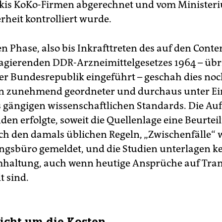
kis KoKo-Firmen abgerechnet und vom Ministeri
rheit kontrolliert wurde.
en Phase, also bis Inkrafttreten des auf den Conte
agierenden DDR-Arzneimittelgesetzes 1964 – übr
der Bundesrepublik eingeführt – geschah dies noch
nn zunehmend geordneter und durchaus unter E
 gängigen wissenschaftlichen Standards. Die Au
den erfolgte, soweit die Quellenlage eine Beurtei
ach den damals üblichen Regeln, „Zwischenfälle“
ngsbüro gemeldet, und die Studien unterlagen k
haltung, auch wenn heutige Ansprüche auf Tra
t sind.