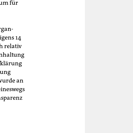
um für
rgan-
igens 14
 relativ
inhaltung
fklärung
lung
 wurde an
eineswegs
nsparenz