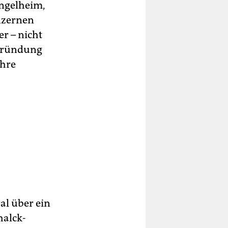
ngelheim,
nzernen
er – nicht
 Gründung
ihre
al über ein
halck-