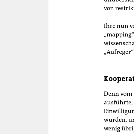
von restri
Ihre nun v
„mapping“ 
wissenschaf
„Aufreger“
Kooperat
Denn vom 
ausführte,
Einwilligu
wurden, um
wenig übrig