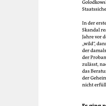
Golodkows
Staatssiche
In der erst
Skandal re
Jahre vor 
„wild“, da
der damals
der Proban
zulässt, n
das Beratu
der Geheim
nicht erfüll