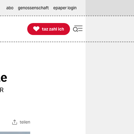
abo
genossenschaft
epaper login

taz zahl ich
taz zahl ich
he
DR
teilen