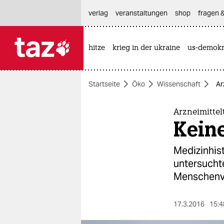
hautnavigation anspringen
hauptinhalt anspringen
footer anspringen
verlag
veranstaltungen
shop
fragen &
hitze
krieg in der ukraine
us-demokr

taz zahl ich
taz zahl ich
Startseite
Öko
Wissenschaft
Ar
themen
politik
Arzneimittel
Kein
öko
Medizinhis
gesellschaft
untersuchte
Menschenve
kultur
sport
17.3.2016
15:4