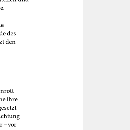
e.
de
de des
zt den
nrott
ne ihre
gesetzt
rachtung
r – vor