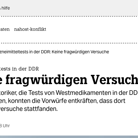
 hilfe
aten
nahost-konflikt
zneimitteltests in der DDR: Keine fragwürdigen Versuche
tests in der DDR
e fragwürdigen Versuc
toriker, die Tests von Westmedikamenten in der D
n, konnten die Vorwürfe entkräften, dass dort
rsuche stattfanden.
8 Uhr