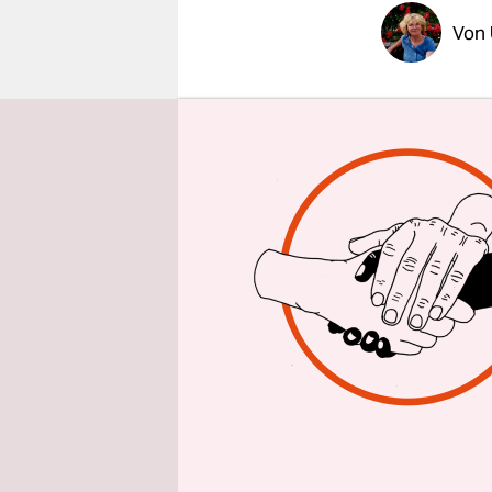
epaper login
Von
„Menschenv
Verbindung
Medizin od
Forschung 
dargestellt
weniger Wo
Poliklinik
Die von we
Arzneimitt
des Anstoß
beschäftig