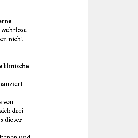
erne
d wehrlose
en nicht
 klinische
nanziert
s von
sich drei
s dieser
altenen und