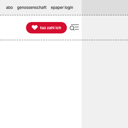
abo
genossenschaft
epaper login

taz zahl ich
taz zahl ich