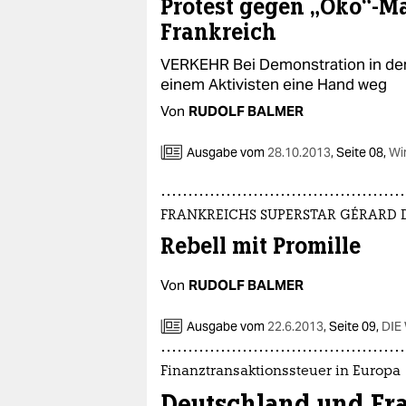
Protest gegen „Öko“-Ma
Frankreich
VERKEHR Bei Demonstration in der
einem Aktivisten eine Hand weg
Von
RUDOLF BALMER
Ausgabe vom
28.10.2013
,
Seite 08,
Wi
FRANKREICHS SUPERSTAR GÉRARD 
Rebell mit Promille
Von
RUDOLF BALMER
Ausgabe vom
22.6.2013
,
Seite 09,
DIE
Finanztransaktionssteuer in Europa
Deutschland und Fr