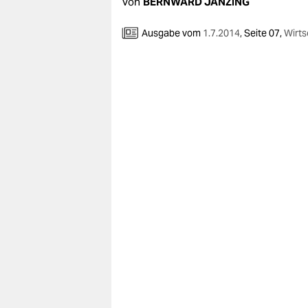
berlin
Von
BERNWARD JANZING
nord
Ausgabe vom
1.7.2014
,
Seite 07,
Wirts
wahrheit
verlag
verlag
veranstaltungen
shop
fragen & hilfe
unterstützen
abo
genossenschaft