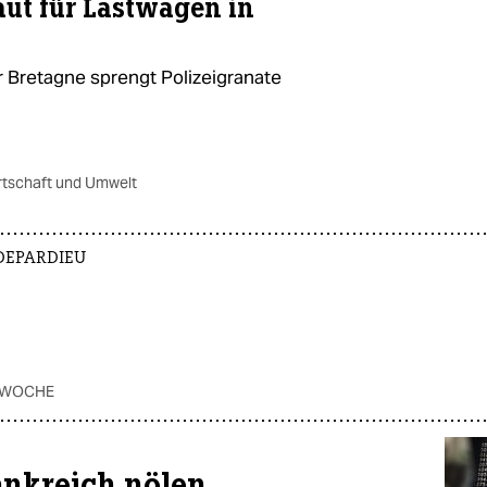
ut für Lastwagen in
 Bretagne sprengt Polizeigranate
rtschaft und Umwelt
DEPARDIEU
 WOCHE
ankreich nölen