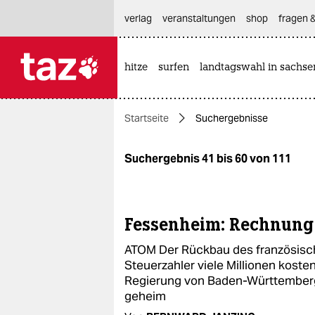
hautnavigation anspringen
hauptinhalt anspringen
footer anspringen
verlag
veranstaltungen
shop
fragen &
hitze
surfen
landtagswahl in sachse

taz zahl ich
taz zahl ich
Startseite
Suchergebnisse
themen
politik
Suchergebnis 41 bis 60 von 111
öko
gesellschaft
Fessenheim: Rechnung 
ATOM Der Rückbau des französis
kultur
Steuerzahler viele Millionen koste
Regierung von Baden-Württemberg 
sport
geheim