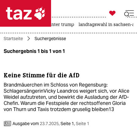

taz zahl ich
nahost-konflikt
usa unter trump
landtagswahl in sachsen-an

taz zahl ich
Startseite
Suchergebnisse
taz zahl ich
Suchergebnis 1 bis 1 von 1
themen
politik
Keine Stimme für die AfD
öko
Brandmäuerchen im Schloss von Regensburg:
SchlagersängerinVicky Leandros weigert sich, vor Alice
gesellschaft
Weidel aufzutreten, und bewirkt die Ausladung der AfD-
Chefin. Warum die Festspiele der rechtsoffenen Gloria
von Thurn und Taxis trotzdem gruselig bleiben13
kultur
sport
Ausgabe vom
23.7.2025
,
Seite 1,
Seite 1