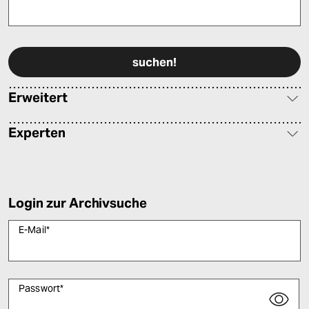
epaper login
Bitte füllen Sie alle Pflichtfelder (*) aus, um fortfahren zu können.
Erweitert
Experten
Login zur Archivsuche
E-Mail
*
Passwort
*