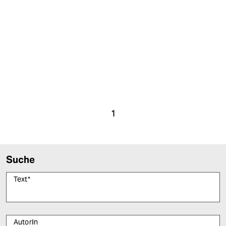
berlin
nord
wahrheit
verlag
verlag
veranstaltungen
1
shop
fragen & hilfe
Suche
unterstützen
Text
*
abo
genossenschaft
AutorIn