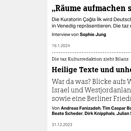
epaper login
„Räume aufmachen s
Die Kuratorin Çağla İlk wird Deuts
in Venedig repräsentieren. Die taz d
Interview von
Sophie Jung
19.1.2024
Die taz Kulturredaktion zieht Bilanz
Heilige Texte und unhe
War da was? Blicke aufs
Israel und Westjordanland
sowie eine Berliner Fried
Von
Andreas Fanizadeh
,
Tim Caspar 
Beate Scheder
,
Dirk Knipphals
,
Julian
31.12.2023