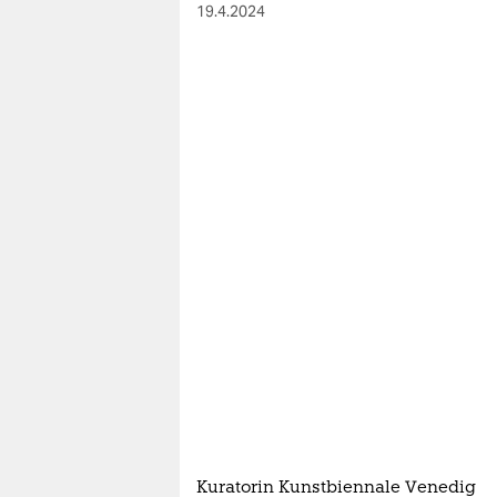
berlin
19.4.2024
nord
wahrheit
verlag
verlag
veranstaltungen
shop
fragen & hilfe
unterstützen
abo
genossenschaft
Kuratorin Kunstbiennale Venedig