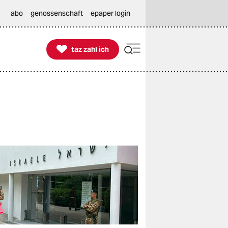
abo
genossenschaft
epaper login

taz zahl ich
taz zahl ich