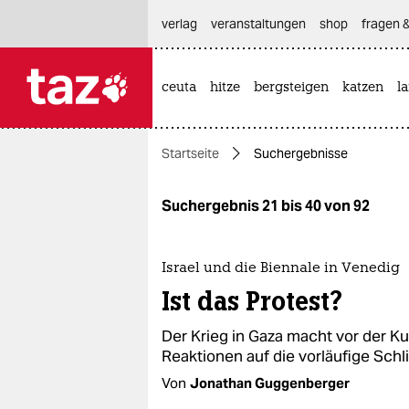
hautnavigation anspringen
hauptinhalt anspringen
footer anspringen
verlag
veranstaltungen
shop
fragen &
ceuta
hitze
bergsteigen
katzen
l

taz zahl ich
taz zahl ich
Startseite
Suchergebnisse
themen
politik
Suchergebnis 21 bis 40 von 92
öko
Israel und die Biennale in Venedig
gesellschaft
Ist das Protest?
kultur
Der Krieg in Gaza macht vor der Ku
Reaktionen auf die vorläufige Schl
sport
Von
Jonathan Guggenberger