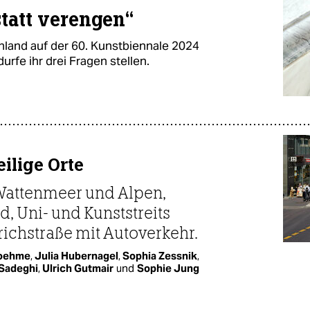
tatt verengen“
chland auf der 60. Kunstbiennale 2024
urfe ihr drei Fragen stellen.
ilige Orte
 Wattenmeer und Alpen,
, Uni- und Kunststreits
richstraße mit Autoverkehr.
Boehme
,
Julia Hubernagel
,
Sophia Zessnik
,
 Sadeghi
,
Ulrich Gutmair
und
Sophie Jung