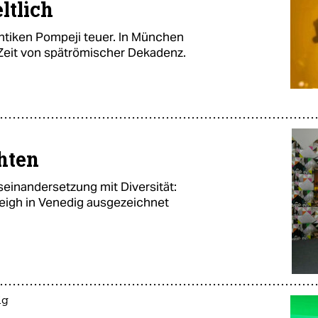
ltlich
ntiken Pompeji teuer. In München
Zeit von spätrömischer Dekadenz.
hten
seinandersetzung mit Diversität:
igh in Venedig ausgezeichnet
ig