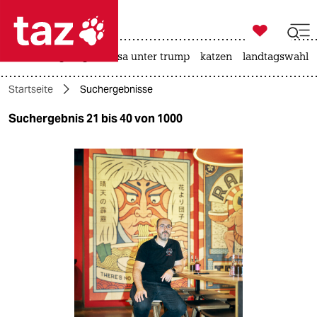

taz zahl ich
hitze
bergsteigen
usa unter trump
katzen
landtagswahl i

taz zahl ich
Startseite
Suchergebnisse
taz zahl ich
Suchergebnis 21 bis 40 von 1000
themen
politik
öko
gesellschaft
kultur
sport