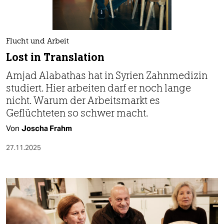
berlin
nord
Flucht und Arbeit
wahrheit
Lost in Translation
verlag
Amjad Alabathas hat in Syrien Zahnmedizin
studiert. Hier arbeiten darf er noch lange
verlag
nicht. Warum der Arbeitsmarkt es
veranstaltungen
Geflüchteten so schwer macht.
shop
Von
Joscha Frahm
fragen & hilfe
27.11.2025
unterstützen
abo
genossenschaft