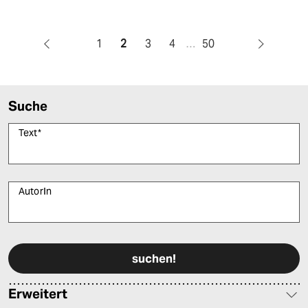
1
2
3
4
…
50
Suche
Text
*
AutorIn
Bitte füllen Sie alle Pflichtfelder (*) aus, um fortfahren zu können.
Erweitert