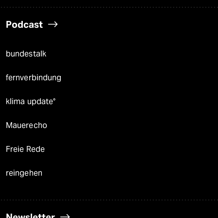
Podcast
bundestalk
fernverbindung
klima update°
Mauerecho
Freie Rede
reingehen
Newsletter