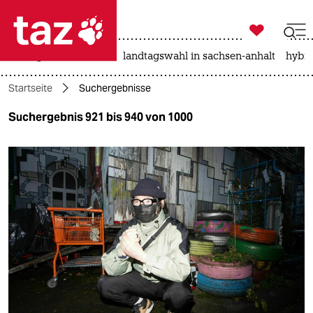

taz zahl ich
niedrigwasser
rente
landtagswahl in sachsen-anhalt
hybri

taz zahl ich
Startseite
Suchergebnisse
taz zahl ich
Suchergebnis 921 bis 940 von 1000
themen
politik
öko
gesellschaft
kultur
sport