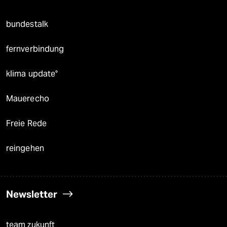
bundestalk
fernverbindung
klima update°
Mauerecho
Freie Rede
reingehen
Newsletter
team zukunft