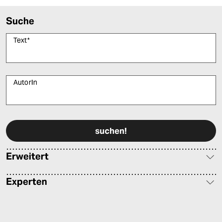
Suche
Text
*
AutorIn
Bitte füllen Sie alle Pflichtfelder (*) aus, um fortfahren zu können.
Erweitert
Experten