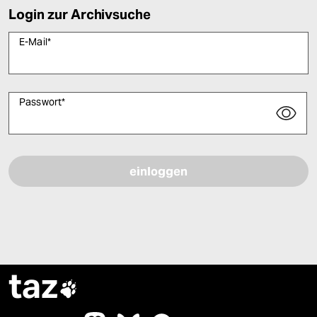
Login zur Archivsuche
E-Mail
*
Passwort
*
Bitte füllen Sie alle Pflichtfelder (*) aus, um fortfahren zu können.
taz
