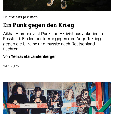
berlin
nord
Flucht aus Jakutien
wahrheit
Ein Punk gegen den Krieg
Aikhal Ammosov ist Punk und Aktivist aus Jakutien in
verlag
Russland. Er demonstrierte gegen den Angriffskrieg
gegen die Ukraine und musste nach Deutschland
verlag
flüchten.
veranstaltungen
Von
Yelizaveta Landenberger
shop
24.1.2025
fragen & hilfe
unterstützen
abo
genossenschaft