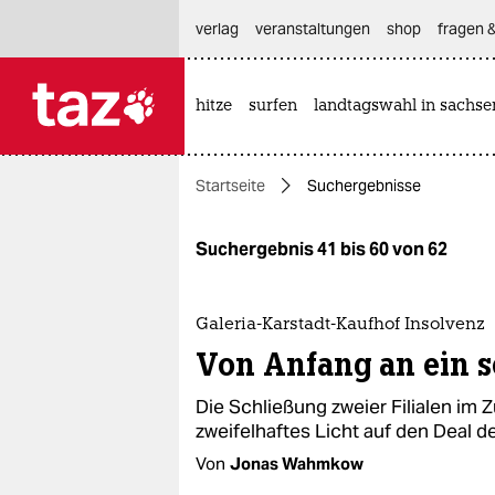
hautnavigation anspringen
hauptinhalt anspringen
footer anspringen
verlag
veranstaltungen
shop
fragen &
hitze
surfen
landtagswahl in sachse

taz zahl ich
taz zahl ich
Startseite
Suchergebnisse
themen
politik
Suchergebnis 41 bis 60 von 62
öko
Galeria-Karstadt-Kaufhof Insolvenz
gesellschaft
Von Anfang an ein s
kultur
Die Schließung zweier Filialen im 
zweifelhaftes Licht auf den Deal d
sport
Von
Jonas Wahmkow