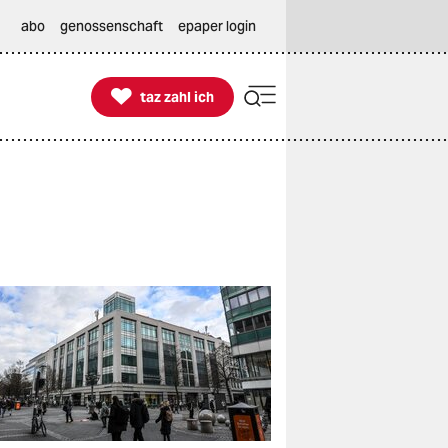
abo
genossenschaft
epaper login

taz zahl ich
taz zahl ich