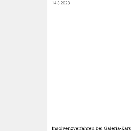
berlin
14.3.2023
nord
wahrheit
verlag
verlag
veranstaltungen
shop
fragen & hilfe
unterstützen
abo
genossenschaft
Insolvenzverfahren bei Galeria-Kars