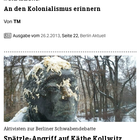
berlin
An den Kolonialismus erinnern
nord
Von
TM
wahrheit
Ausgabe vom
26.2.2013
,
Seite 22,
Berlin Aktuell
verlag
verlag
veranstaltungen
shop
fragen & hilfe
unterstützen
abo
genossenschaft
Aktivisten zur Berliner Schwabendebatte
Spätzle-Angriff auf Käthe Kollwitz