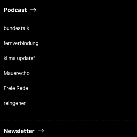
Podcast
bundestalk
fernverbindung
klima update°
Mauerecho
Freie Rede
reingehen
Newsletter