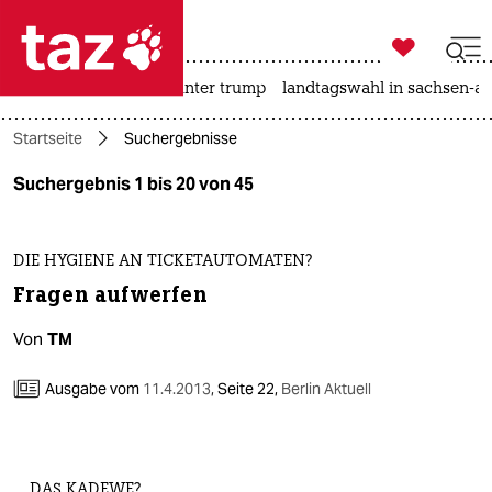

taz zahl ich
nahost-konflikt
usa unter trump
landtagswahl in sachsen-an

taz zahl ich
Startseite
Suchergebnisse
taz zahl ich
Suchergebnis 1 bis 20 von 45
themen
politik
DIE HYGIENE AN TICKETAUTOMATEN?
Fragen aufwerfen
öko
Von
TM
gesellschaft
Ausgabe vom
11.4.2013
,
Seite 22,
Berlin Aktuell
kultur
sport
… DAS KADEWE?