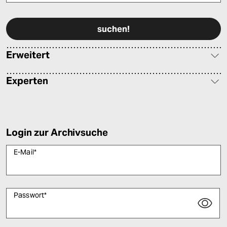
Bitte füllen Sie alle Pflichtfelder (*) aus, um fortfahren zu können.
Erweitert
Experten
Login zur Archivsuche
E-Mail
*
Passwort
*
Bitte füllen Sie alle Pflichtfelder (*) aus, um fortfahren zu können.