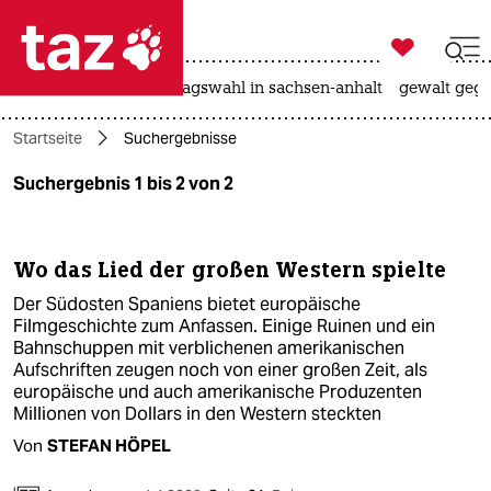

taz zahl ich
nahost-konflikt
landtagswahl in sachsen-anhalt
gewalt gege

taz zahl ich
Startseite
Suchergebnisse
taz zahl ich
Suchergebnis 1 bis 2 von 2
themen
politik
Wo das Lied der großen Western spielte
öko
Der Südosten Spaniens bietet europäische
Filmgeschichte zum Anfassen. Einige Ruinen und ein
gesellschaft
Bahnschuppen mit verblichenen amerikanischen
Aufschriften zeugen noch von einer großen Zeit, als
europäische und auch amerikanische Produzenten
kultur
Millionen von Dollars in den Western steckten
sport
Von
STEFAN HÖPEL