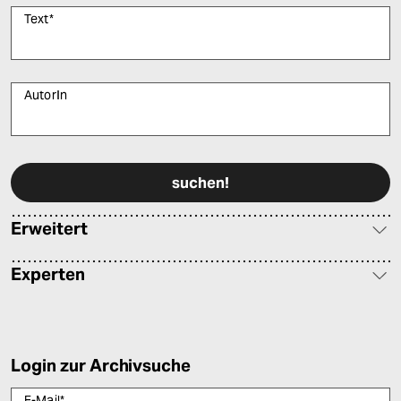
Text
*
AutorIn
Bitte füllen Sie alle Pflichtfelder (*) aus, um fortfahren zu können.
Erweitert
Experten
Login zur Archivsuche
E-Mail
*