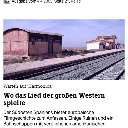
berlin
Ausgabe vom
4.4.2009
,
Seite 21,
Reise
nord
wahrheit
verlag
verlag
veranstaltungen
shop
fragen & hilfe
Warten auf "Harmonica"
Wo das Lied der großen Western
unterstützen
spielte
abo
Der Südosten Spaniens bietet europäische
genossenschaft
Filmgeschichte zum Anfassen. Einige Ruinen und ein
Bahnschuppen mit verblichenen amerikanischen