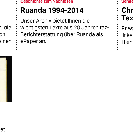
Geschichte zum Nachlesen
Semle
Ruanda 1994-2014
Chr
Tex
Unser Archiv bietet Ihnen die
, die
wichtigsten Texte aus 20 Jahren taz-
Er w
uch
Berichterstattung über Ruanda als
link
einen
ePaper an.
Hier 
net