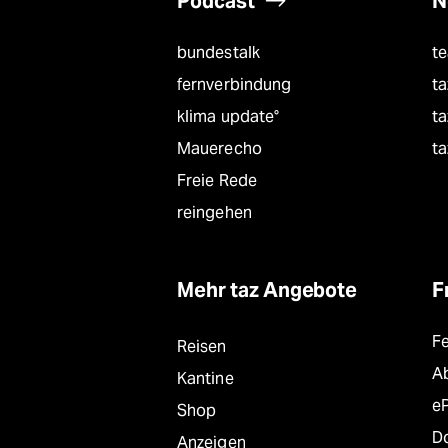
Podcast
N
bundestalk
t
fernverbindung
ta
klima update°
ta
Mauerecho
ta
Freie Rede
reingehen
Mehr taz Angebote
F
F
Reisen
A
Kantine
e
Shop
D
Anzeigen