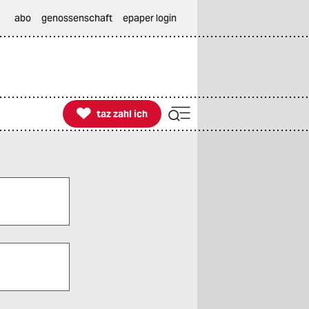
abo
genossenschaft
epaper login

taz zahl ich
taz zahl ich