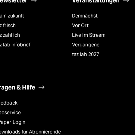
ewsletter
Veranstaltungen
eam zukunft
Demnächst
z frisch
Vor Ort
z zahl ich
Live im Stream
z lab Infobrief
Vergangene
taz lab 2027
ragen & Hilfe
eedback
boservice
Paper Login
ownloads für Abonnierende