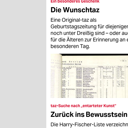
epaper login
Ein besonderes Geschenk
Die Wunschtaz
Eine Original-taz als
Geburtstagszeitung für diejenigen
noch unter Dreißig sind – oder a
für die Älteren zur Erinnerung an 
besonderen Tag.
taz-Suche nach „entarteter Kunst”
Zurück ins Bewusstsein
Die Harry-Fischer-Liste verzeich