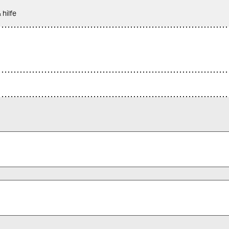
 hilfe
 alle Pflichtfelder (*) aus, um fortfahren zu können.