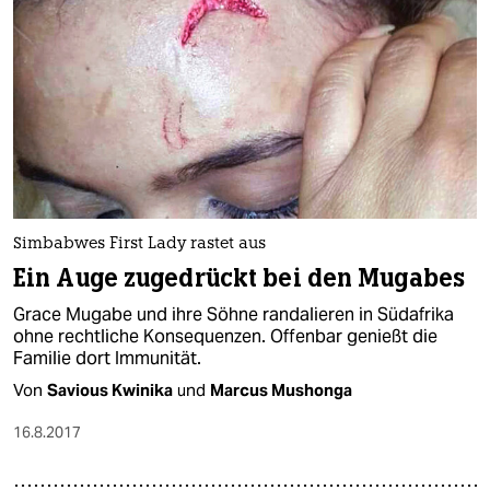
berlin
nord
wahrheit
verlag
verlag
veranstaltungen
Simbabwes First Lady rastet aus
Ein Auge zugedrückt bei den Mugabes
shop
Grace Mugabe und ihre Söhne randalieren in Südafrika
fragen & hilfe
ohne rechtliche Konsequenzen. Offenbar genießt die
Familie dort Immunität.
unterstützen
Von
Savious Kwinika
und
Marcus Mushonga
abo
16.8.2017
genossenschaft