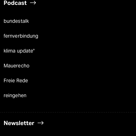
Podcast
bundestalk
fernverbindung
klima update°
Mauerecho
Freie Rede
reingehen
Newsletter