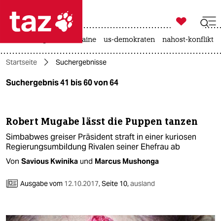

taz zahl ich
hitze
krieg in der ukraine
us-demokraten
nahost-konflikt

taz zahl ich
Startseite
Suchergebnisse
taz zahl ich
Suchergebnis 41 bis 60 von 64
themen
politik
Robert Mugabe lässt die Puppen tanzen
öko
Simbabwes greiser Präsident straft in einer kuriosen
Regierungsumbildung Rivalen seiner Ehefrau ab
gesellschaft
Von
Savious Kwinika
und
Marcus Mushonga
kultur
Ausgabe vom
12.10.2017
,
Seite 10,
ausland
sport