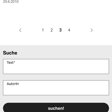
20.6.2010
1
2
3
4
Suche
Text
*
AutorIn
Bitte füllen Sie alle Pflichtfelder (*) aus, um fortfahren zu können.