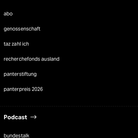
abo
genossenschaft
taz zahl ich
recherchefonds ausland
panterstiftung
panterpreis 2026
Podcast
bundestalk