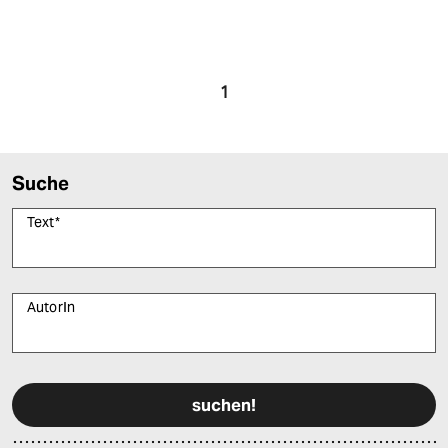
1
Suche
Text
*
AutorIn
Bitte füllen Sie alle Pflichtfelder (*) aus, um fortfahren zu können.