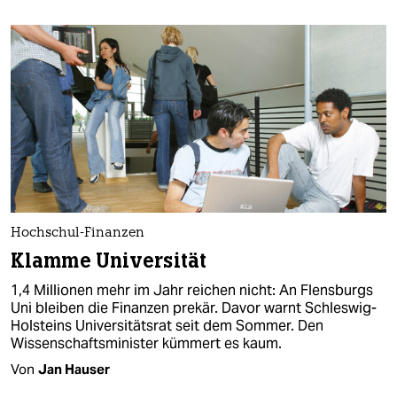
berlin
nord
wahrheit
verlag
verlag
veranstaltungen
shop
Hochschul-Finanzen
Klamme Universität
fragen & hilfe
1,4 Millionen mehr im Jahr reichen nicht: An Flensburgs
unterstützen
Uni bleiben die Finanzen prekär. Davor warnt Schleswig-
Holsteins Universitätsrat seit dem Sommer. Den
abo
Wissenschaftsminister kümmert es kaum.
genossenschaft
Von
Jan Hauser