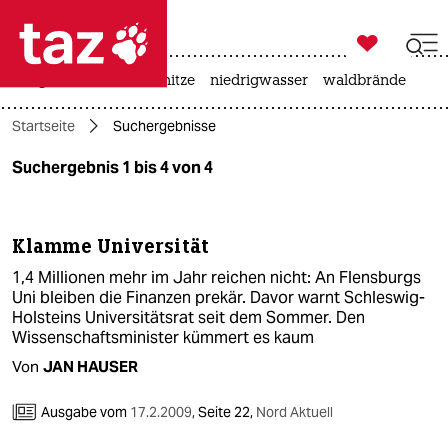

taz zahl ich
krieg in der ukraine
hitze
niedrigwasser
waldbrände

taz zahl ich
Startseite
Suchergebnisse
taz zahl ich
Suchergebnis 1 bis 4 von 4
themen
politik
Klamme Universität
öko
1,4 Millionen mehr im Jahr reichen nicht: An Flensburgs
Uni bleiben die Finanzen prekär. Davor warnt Schleswig-
gesellschaft
Holsteins Universitätsrat seit dem Sommer. Den
Wissenschaftsminister kümmert es kaum
kultur
Von
JAN HAUSER
sport
Ausgabe vom
17.2.2009
,
Seite 22,
Nord Aktuell