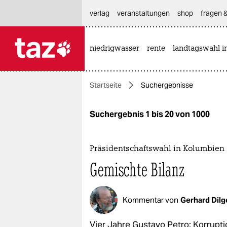
hautnavigation anspringen
hauptinhalt anspringen
footer anspringen
verlag
veranstaltungen
shop
fragen &
niedrigwasser
rente
landtagswahl i

taz zahl ich
taz zahl ich
Startseite
Suchergebnisse
themen
politik
Suchergebnis 1 bis 20 von 1000
öko
Präsidentschaftswahl in Kolumbien
gesellschaft
Gemischte Bilanz
kultur
Kommentar von
Gerhard Dilg
sport
Vier Jahre Gustavo Petro: Korrupti