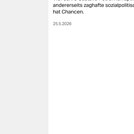
berlin
andererseits zaghafte sozialpolitis
hat Chancen.
nord
25.5.2026
wahrheit
verlag
verlag
veranstaltungen
shop
fragen & hilfe
unterstützen
abo
genossenschaft