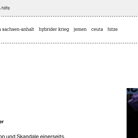
 hilfe
n sachsen-anhalt
hybrider krieg
jemen
ceuta
hitze
er
on und Skandale einerseits,