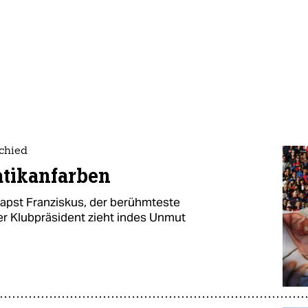
chied
atikanfarben
apst Franziskus, der berühmteste
er Klubpräsident zieht indes Unmut