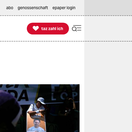
abo
genossenschaft
epaper login

taz zahl ich
taz zahl ich