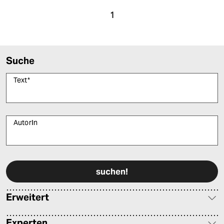
1
Suche
Text
*
AutorIn
Bitte füllen Sie alle Pflichtfelder (*) aus, um fortfahren zu können.
Erweitert
Experten