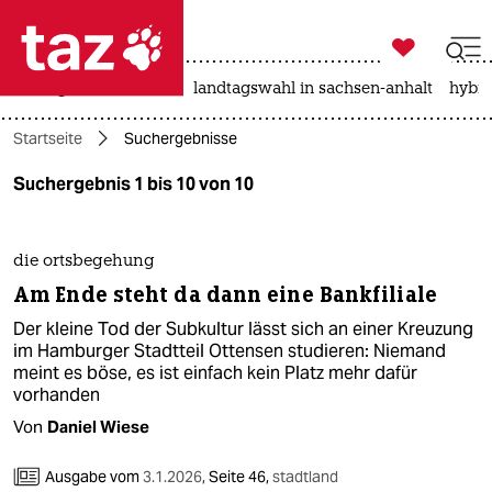

taz zahl ich
niedrigwasser
rente
landtagswahl in sachsen-anhalt
hybri

taz zahl ich
Startseite
Suchergebnisse
taz zahl ich
Suchergebnis 1 bis 10 von 10
themen
politik
die ortsbegehung
Am Ende steht da dann eine Bankfiliale
öko
Der kleine Tod der Subkultur lässt sich an einer Kreuzung
gesellschaft
im Hamburger Stadtteil Ottensen studieren: Niemand
meint es böse, es ist einfach kein Platz mehr dafür
kultur
vorhanden
Von
Daniel Wiese
sport
Ausgabe vom
3.1.2026
,
Seite 46,
stadtland