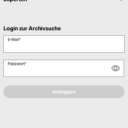
Login zur Archivsuche
E-Mail
*
Passwort
*
Bitte füllen Sie alle Pflichtfelder (*) aus, um fortfahren zu können.