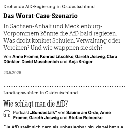
Drohende AfD-Regierung in Ostdeutschland
Das Worst-Case-Szenario
In Sachsen-Anhalt und Mecklenburg-
Vorpommern könnte die AfD bald regieren.
Was droht konkret Schulen, Verwaltung oder
Vereinen? Und wie wappnen sie sich?
Von
Anne Fromm
,
Konrad Litschko
,
Gareth Joswig
,
Clara
Dünkler
,
David Muschenich
und
Anja Krüger
23.5.2026
Landtagswahlen in Ostdeutschland
Wie schlägt man die AfD?
Podcast
„Bundestalk“
von
Sabine am Orde
,
Anne
Fromm
,
Gareth Joswig
und
Stefan Reinecke
Die AfD stellt sich gern als unbesiegbar hin, dabei hat sie