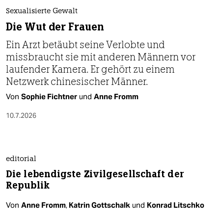
berlin
Sexualisierte Gewalt
nord
Die Wut der Frauen
Ein Arzt betäubt seine Verlobte und
wahrheit
missbraucht sie mit anderen Männern vor
verlag
laufender Kamera. Er gehört zu einem
Netzwerk chinesischer Männer.
verlag
Von
Sophie Fichtner
und
Anne Fromm
veranstaltungen
10.7.2026
shop
fragen & hilfe
editorial
unterstützen
Die lebendigste Zivilgesellschaft der
abo
Republik
genossenschaft
Von
Anne Fromm
,
Katrin Gottschalk
und
Konrad Litschko