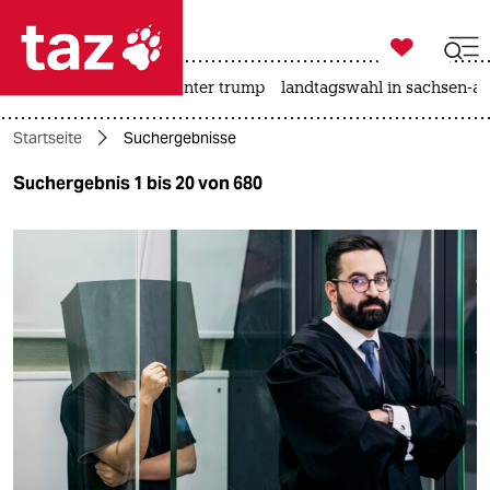

taz zahl ich
nahost-konflikt
usa unter trump
landtagswahl in sachsen-an

taz zahl ich
Startseite
Suchergebnisse
taz zahl ich
Suchergebnis 1 bis 20 von 680
themen
politik
öko
gesellschaft
kultur
sport