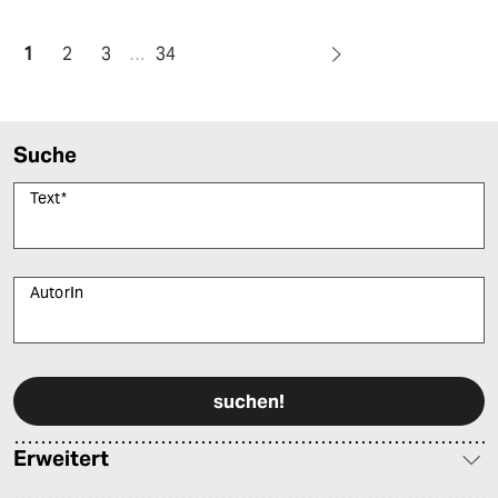
1
2
3
…
34
Suche
Text
*
AutorIn
Bitte füllen Sie alle Pflichtfelder (*) aus, um fortfahren zu können.
Erweitert