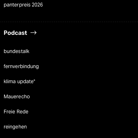
panterpreis 2026
Podcast
bundestalk
fernverbindung
klima update°
Mauerecho
Freie Rede
reingehen