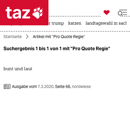

taz zahl ich
bergsteigen
usa unter trump
katzen
landtagswahl in sachs

taz zahl ich
Startseite
Artikel mit "Pro Quote Regie"
taz zahl ich
Suchergebnis 1 bis 1 von 1 mit "Pro Quote Regie"
themen
politik
bunt und laut
öko
Ausgabe vom
7.3.2020
,
Seite 66,
nordwiese
gesellschaft
kultur
sport