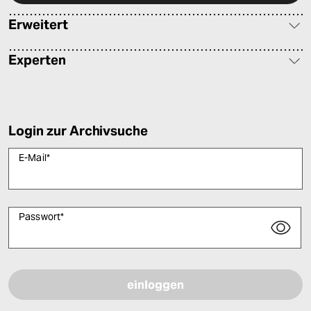
epaper login
Erweitert
Experten
Login zur Archivsuche
E-Mail
*
Passwort
*
Bitte füllen Sie alle Pflichtfelder (*) aus, um fortfahren zu können.