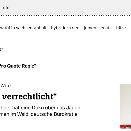
 hilfe
wahl in sachsen-anhalt
hybrider krieg
jemen
ceuta
hitze
e"
"Pro Quote Regie"
 Wild
m verrechtlicht“
chner hat eine Doku über das Jagen
lmen im Wald, deutsche Bürokratie