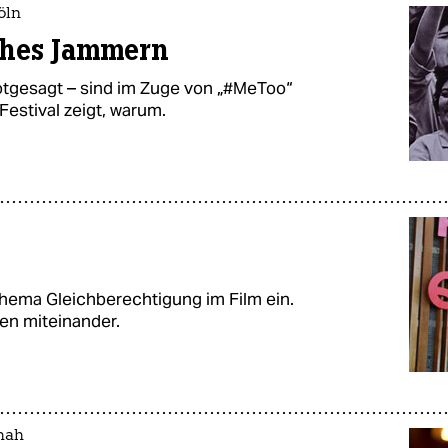
öln
ches Jammern
totgesagt – sind im Zuge von „#MeToo“
Festival zeigt, warum.
 Thema Gleichberechtigung im Film ein.
en miteinander.
hah