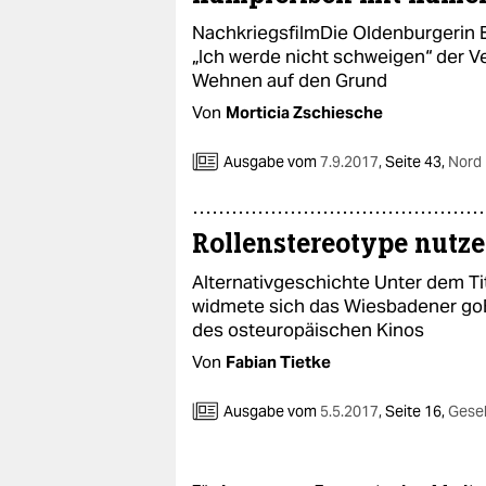
NachkriegsfilmDie Oldenburgerin E
„Ich werde nicht schweigen“ der V
Wehnen auf den Grund
Von
Morticia Zschiesche
Ausgabe vom
7.9.2017
,
Seite 43,
Nord
Rollenstereotype nutz
Alternativgeschichte Unter dem Tit
widmete sich das Wiesbadener goE
des osteuropäischen Kinos
Von
Fabian Tietke
Ausgabe vom
5.5.2017
,
Seite 16,
Gesel