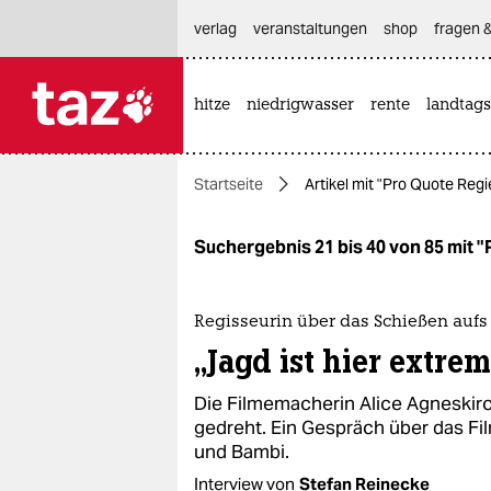
hautnavigation anspringen
hauptinhalt anspringen
footer anspringen
verlag
veranstaltungen
shop
fragen &
hitze
niedrigwasser
rente
landtags

taz zahl ich
taz zahl ich
Startseite
Artikel mit "Pro Quote Regi
themen
politik
Suchergebnis 21 bis 40 von 85 mit 
öko
Regisseurin über das Schießen aufs
gesellschaft
„Jagd ist hier extre
kultur
Die Filmemacherin Alice Agneskir
gedreht. Ein Gespräch über das Fi
sport
und Bambi.
Interview von
Stefan Reinecke