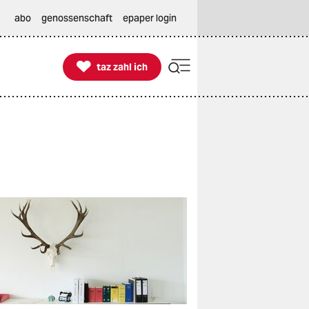
abo
genossenschaft
epaper login

taz zahl ich
taz zahl ich