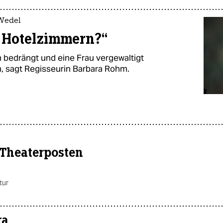
 Wedel
n Hotelzimmern?“
n bedrängt und eine Frau vergewaltigt
h, sagt Regisseurin Barbara Rohm.
Theaterposten
tur
ra