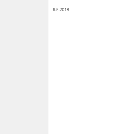
berlin
9.5.2018
nord
wahrheit
verlag
verlag
veranstaltungen
shop
fragen & hilfe
unterstützen
abo
genossenschaft