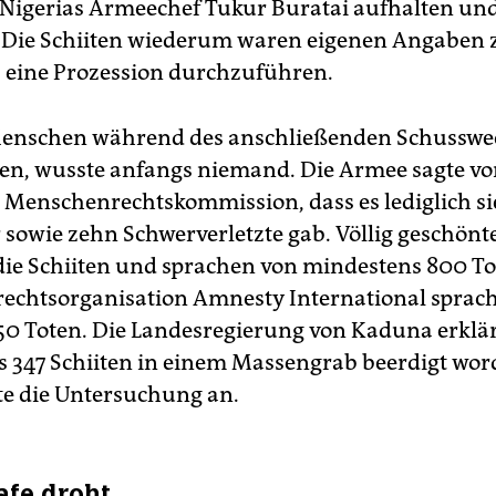
 Nigerias Armeechef Tukur Buratai aufhalten un
Die Schiiten wiederum waren eigenen Angaben 
, eine Prozession durchzuführen.
 Menschen während des anschließenden Schusswe
n, wusste anfangs niemand. Die Armee sagte vo
 Menschenrechtskommission, dass es lediglich s
 sowie zehn Schwerverletzte gab. Völlig geschönt
die Schiiten und sprachen von mindestens 800 To
chtsorganisation Amnesty International sprach
50 Toten. Die Landesregierung von Kaduna erklär
 347 Schiiten in einem Massengrab beerdigt wor
e die Untersuchung an.
afe droht