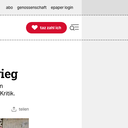
abo
genossenschaft
epaper login

taz zahl ich
taz zahl ich
rieg
an
ritik.
teilen