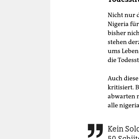
Nicht nur 
Nigeria für
bisher nic
stehen der
ums Leben 
die Todesst
Auch diese
kritisiert
abwarten 
alle niger
Kein Sold

50 Schii