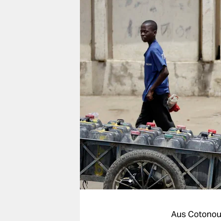
berlin
nord
wahrheit
verlag
verlag
veranstaltungen
shop
fragen & hilfe
unterstützen
abo
genossenschaft
Aus Cotono