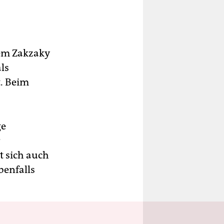
eem Zakzaky
ls
t. Beim
ge
r
t sich auch
benfalls