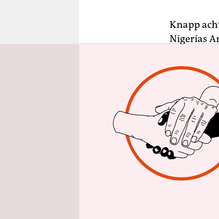
epaper login
Knapp acht
Nigerias A
mutmaßlich
Hoffnung w
Untersuch
Das 13-köp
Kaduna ein
bis 14. Dez
weil die A
„unverhält