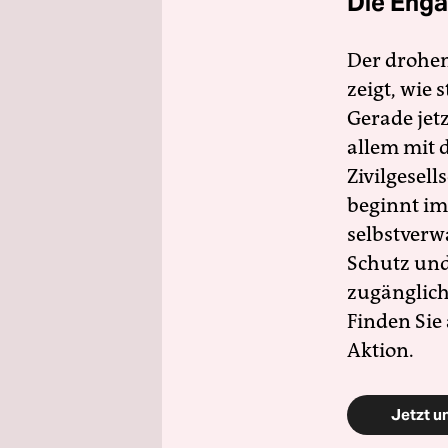
Die Enga
Der drohe
zeigt, wie
Gerade jet
allem mit d
Zivilgesell
beginnt im
selbstverw
Schutz und 
zugänglich
Finden Sie
Aktion.
Jetzt u