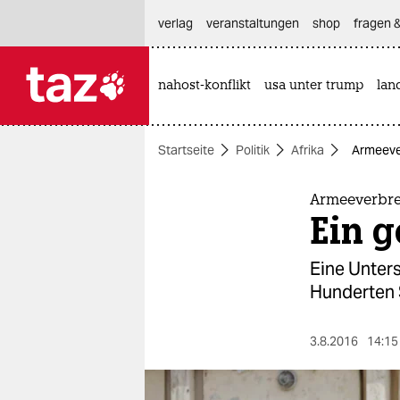
hautnavigation anspringen
hauptinhalt anspringen
footer anspringen
verlag
veranstaltungen
shop
fragen &
nahost-konflikt
usa unter trump
lan

taz zahl ich
taz zahl ich
Startseite
Politik
Afrika
Armeever
themen
politik
Armeeverbre
Ein 
öko
Eine Unter
gesellschaft
Hunderten S
kultur
3.8.2016
14:15
sport