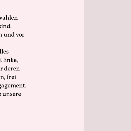
wahlen
sind.
h und vor
lles
 linke,
ür deren
n, frei
ngagement.
e unsere