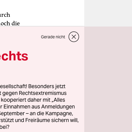
urch
doch die
iese
Gerade nicht
 einer
echts
esstaates
ss vom 12.
t starben,
esellschaft! Besonders jetzt
 Zaria
rt gegen Rechtsextremismus
z kooperiert daher mit „Alles
ller Einnahmen aus Anmeldungen
. September – an die Kampagne,
rstützt und Freiräume sichern will,
bei?