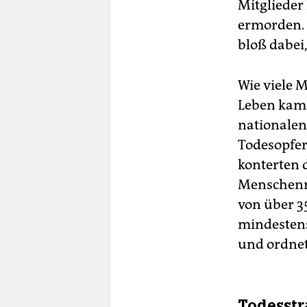
Mitglieder
ermorden. 
bloß dabei
Wie viele
Leben kame
nationalen
Todesopfer
konterten 
Menschenre
von über 3
mindestens
und ordnet
Todesstr