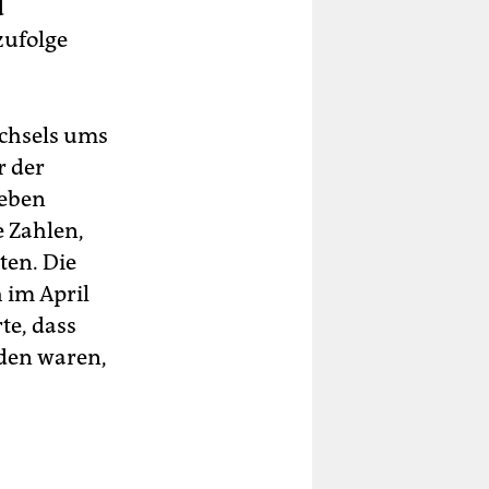
d
zufolge
chsels ums
r der
ieben
e Zahlen,
ten. Die
 im April
te, dass
den waren,