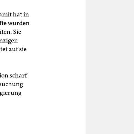
amit hat in
äfte wurden
ten. Sie
inzigen
et auf sie
ion scharf
ersuchung
gierung