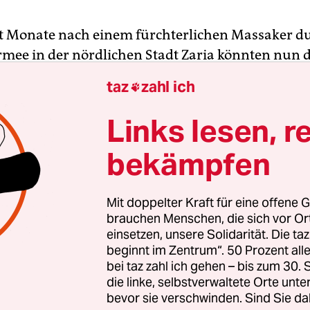
 Monate nach einem fürchterlichen Massaker d
rmee in der nördlichen Stadt Zaria könnten nun 
en Täter zur Verantwortung gezogen werden. D
taz
zahl ich

eckt der gerade ver­öffentlichte Abschlussreport
ungskommission.
Links lesen, r
bekämpfen
fige Gremium, das die Landesregierung des Bund
gesetzt hatte, ist zu dem Ergebnis gekommen, da
ember 2015 insgesamt 348 Zivilisten und ein Solda
Mit doppelter Kraft für eine offene G
rmee beim Kampf gegen schiitische Extremisten in
brauchen Menschen, die sich vor O
einsetzen, unsere Solidarität. Die ta
nismäßige Gewalt“ angewandt hat.
beginnt im Zentrum“. 50 Prozent a
bei taz zahl ich gehen – bis zum 30
die linke, selbstverwaltete Orte unte
bevor sie verschwinden. Sind Sie da