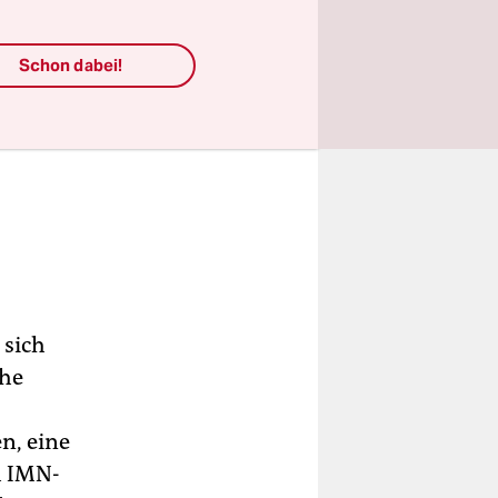
Schon dabei!
 sich
che
n, eine
h IMN-