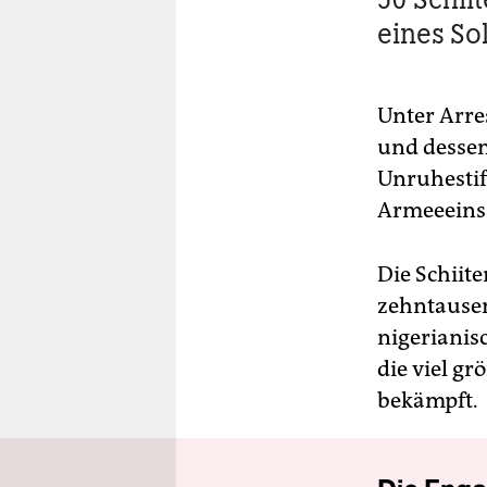
eines So
Unter Arre
und dessen
Unruhestif
Armeeeinsa
Die Schiite
zehntause
nigerianis
die viel g
bekämpft.