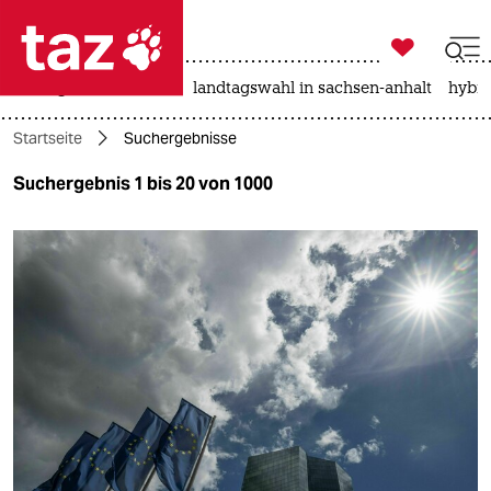

taz zahl ich
niedrigwasser
rente
landtagswahl in sachsen-anhalt
hybri

taz zahl ich
Startseite
Suchergebnisse
taz zahl ich
Suchergebnis 1 bis 20 von 1000
themen
politik
öko
gesellschaft
kultur
sport