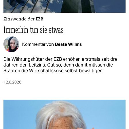
berlin
nord
Zinswende der EZB
wahrheit
Immerhin tun sie etwas
verlag
Kommentar von
Beate Willms
verlag
Die Währungshüter der EZB erhöhen erstmals seit drei
veranstaltungen
Jahren den Leitzins. Gut so, denn damit müssen die
Staaten die Wirtschaftskrise selbst bewältigen.
shop
12.6.2026
fragen & hilfe
unterstützen
abo
genossenschaft