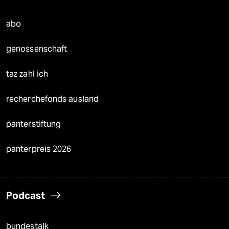
abo
genossenschaft
taz zahl ich
recherchefonds ausland
panterstiftung
panterpreis 2026
Podcast
bundestalk