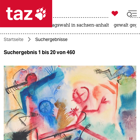

taz zahl ich
nahost-konflikt
landtagswahl in sachsen-anhalt
gewalt gege

taz zahl ich
Startseite
Suchergebnisse
taz zahl ich
Suchergebnis 1 bis 20 von 460
themen
politik
öko
gesellschaft
kultur
sport