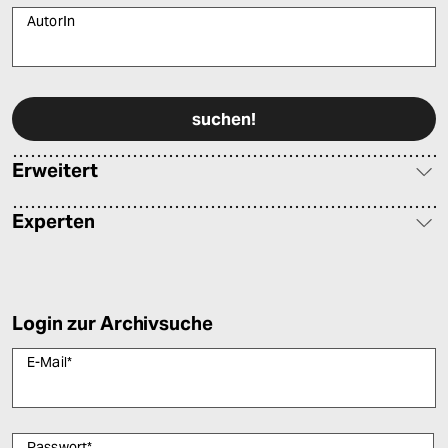
AutorIn
Bitte füllen Sie alle Pflichtfelder (*) aus, um fortfahren zu können.
Erweitert
Experten
Login zur Archivsuche
E-Mail
*
Passwort
*