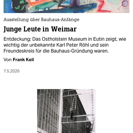
berlin
nord
Ausstellung über Bauhaus-Anfänge
wahrheit
Junge Leute in Weimar
Entdeckung: Das Ostholstein Museum in Eutin zeigt, wie
verlag
wichtig der unbekannte Karl Peter Röhl und sein
Freundeskreis für die Bauhaus-Gründung waren.
verlag
Von
Frank Keil
veranstaltungen
7.5.2026
shop
fragen & hilfe
unterstützen
abo
genossenschaft