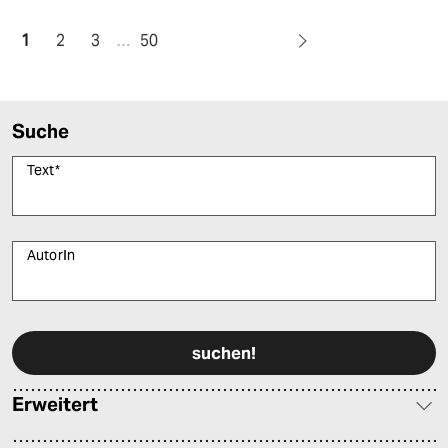
1
2
3
…
50
Suche
Text
*
AutorIn
Bitte füllen Sie alle Pflichtfelder (*) aus, um fortfahren zu können.
Erweitert