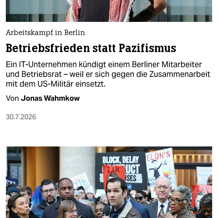
berlin
nord
Arbeitskampf in Berlin
wahrheit
Betriebsfrieden statt Pazifismus
Ein IT-Unternehmen kündigt einem Berliner Mitarbeiter
verlag
und Betriebsrat – weil er sich gegen die Zusammenarbeit
mit dem US-Militär einsetzt.
verlag
Von
Jonas Wahmkow
veranstaltungen
30.7.2026
shop
fragen & hilfe
unterstützen
abo
genossenschaft