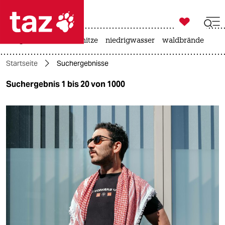

taz zahl ich
krieg in der ukraine
hitze
niedrigwasser
waldbrände

taz zahl ich
Startseite
Suchergebnisse
taz zahl ich
Suchergebnis 1 bis 20 von 1000
themen
politik
öko
gesellschaft
kultur
sport