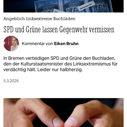
berlin
nord
Angeblich linksextreme Buchläden
wahrheit
SPD und Grüne lassen Gegenwehr vermissen
verlag
Kommentar von
Eiken Bruhn
verlag
In Bremen verteidigen SPD und Grüne den Buchladen,
veranstaltungen
den der Kulturstaatsminister des Linksextremismus für
verdächtig hält. Leider nur halbherzig.
shop
5.3.2026
fragen & hilfe
unterstützen
abo
genossenschaft