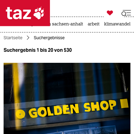

taz zahl ich
hitze
landtagswahl in sachsen-anhalt
arbeit
klimawandel

taz zahl ich
Startseite
Suchergebnisse
taz zahl ich
Suchergebnis 1 bis 20 von 530
themen
politik
öko
gesellschaft
kultur
sport