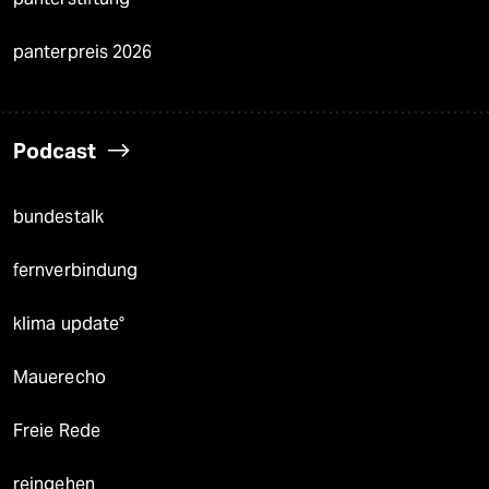
panterpreis 2026
Podcast
bundestalk
fernverbindung
klima update°
Mauerecho
Freie Rede
reingehen