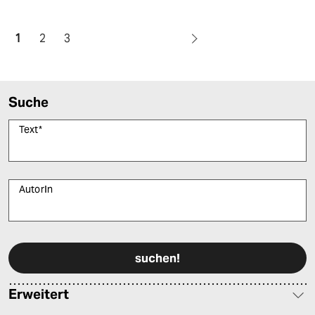
1
2
3
Suche
Text
*
AutorIn
Bitte füllen Sie alle Pflichtfelder (*) aus, um fortfahren zu können.
Erweitert