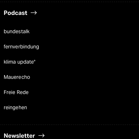
Podcast
bundestalk
fernverbindung
klima update°
Mauerecho
Freie Rede
reingehen
Newsletter