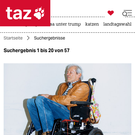

taz zahl ich
hitze
bergsteigen
usa unter trump
katzen
landtagswahl i

taz zahl ich
Startseite
Suchergebnisse
taz zahl ich
Suchergebnis 1 bis 20 von 57
themen
politik
öko
gesellschaft
kultur
sport