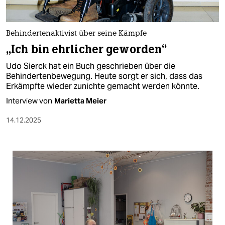
berlin
nord
Behindertenaktivist über seine Kämpfe
wahrheit
„Ich bin ehrlicher geworden“
Udo Sierck hat ein Buch geschrieben über die
verlag
Behinderten­bewegung. Heute sorgt er sich, dass das
Erkämpfte wieder zunichte gemacht werden könnte.
verlag
Interview von
Marietta Meier
veranstaltungen
14.12.2025
shop
fragen & hilfe
unterstützen
abo
genossenschaft