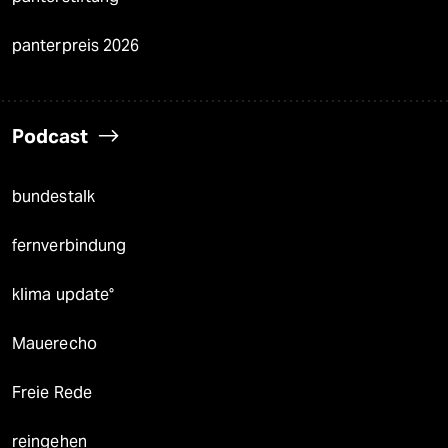
panterpreis 2026
Podcast
bundestalk
fernverbindung
klima update°
Mauerecho
Freie Rede
reingehen