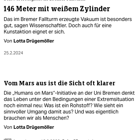
berlin
146 Meter mit weißem Zylinder
nord
Das im Bremer Fallturm erzeugte Vakuum ist besonders
gut, sagen Wissenschaftler. Doch auch für eine
wahrheit
Kunstaktion eignet er sich.
Von
Lotta Drügemöller
verlag
25.2.2024
verlag
veranstaltungen
shop
Vom Mars aus ist die Sicht oft klarer
fragen & hilfe
Die „Humans on Mars“-Initiative an der Uni Bremen denkt
das Leben unter den Bedingungen einer Extremsituation
unterstützen
noch einmal neu: Was ist ein Rohstoff? Wie sieht ein
sinnvoller Umgang damit aus? Und was eigentlich
abo
brauchen wir als Menschen?
Von
Lotta Drügemöller
genossenschaft