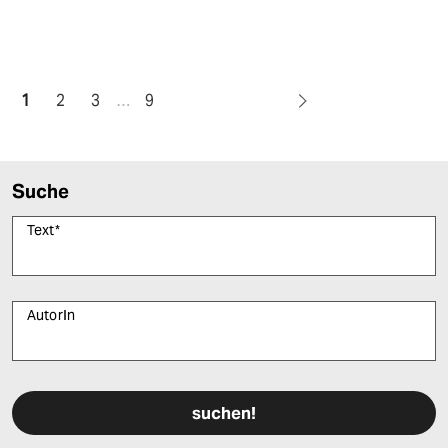
1
2
3
…
9
Suche
Text
*
AutorIn
Bitte füllen Sie alle Pflichtfelder (*) aus, um fortfahren zu können.