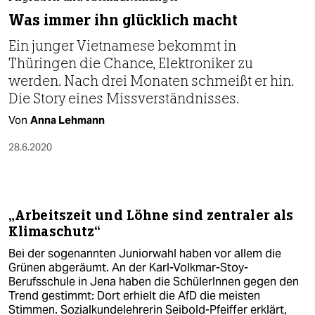
berlin
Was immer ihn glücklich macht
nord
Ein junger Vietnamese bekommt in
Thüringen die Chance, Elektroniker zu
wahrheit
werden. Nach drei Monaten schmeißt er hin.
verlag
Die Story eines Missverständnisses.
Von
Anna Lehmann
verlag
28.6.2020
veranstaltungen
shop
fragen & hilfe
„Arbeitszeit und Löhne sind zentraler als
Klimaschutz“
unterstützen
Bei der sogenannten Juniorwahl haben vor allem die
abo
Grünen abgeräumt. An der Karl-Volkmar-Stoy-
Berufsschule in Jena haben die SchülerInnen gegen den
genossenschaft
Trend gestimmt: Dort erhielt die AfD die meisten
Stimmen. Sozialkundelehrerin Seibold-Pfeiffer erklärt,