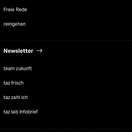
Freie Rede
reingehen
Newsletter
team zukunft
taz frisch
taz zahl ich
taz lab Infobrief