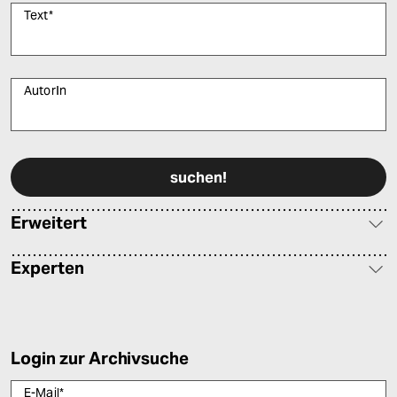
Text
*
AutorIn
Bitte füllen Sie alle Pflichtfelder (*) aus, um fortfahren zu können.
Erweitert
Experten
Login zur Archivsuche
E-Mail
*