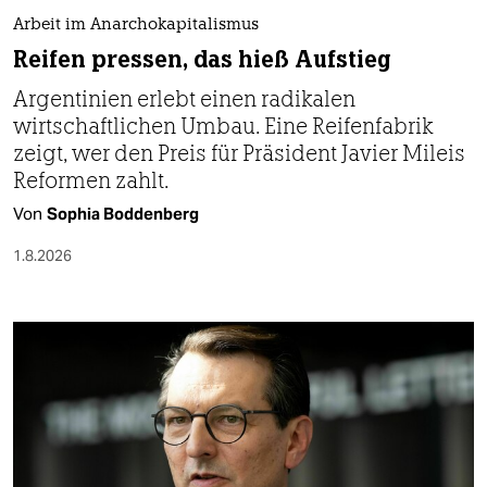
berlin
Arbeit im Anarchokapitalismus
nord
Reifen pressen, das hieß Aufstieg
Argentinien erlebt einen radikalen
wahrheit
wirtschaftlichen Umbau. Eine Reifenfabrik
verlag
zeigt, wer den Preis für Präsident Javier Mileis
Reformen zahlt.
verlag
Von
Sophia Boddenberg
veranstaltungen
1.8.2026
shop
fragen & hilfe
unterstützen
abo
genossenschaft