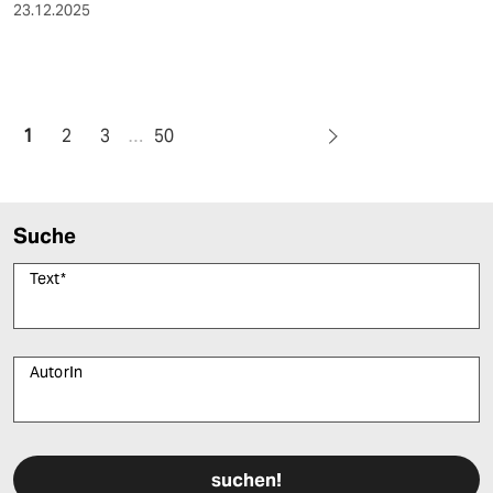
23.12.2025
1
2
3
…
50
Suche
Text
*
AutorIn
Bitte füllen Sie alle Pflichtfelder (*) aus, um fortfahren zu können.