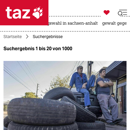

taz zahl ich
hitze
surfen
landtagswahl in sachsen-anhalt
gewalt gegen

taz zahl ich
Startseite
Suchergebnisse
taz zahl ich
Suchergebnis 1 bis 20 von 1000
themen
politik
öko
gesellschaft
kultur
sport