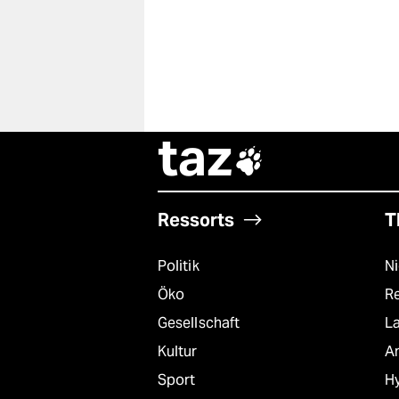
taz

Ressorts
T
Politik
N
Öko
R
Gesellschaft
L
Kultur
A
Sport
Hy