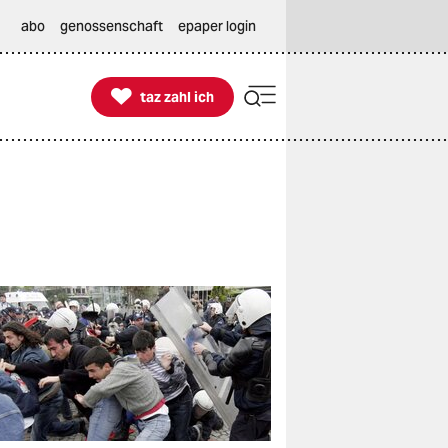
abo
genossenschaft
epaper login

taz zahl ich
taz zahl ich