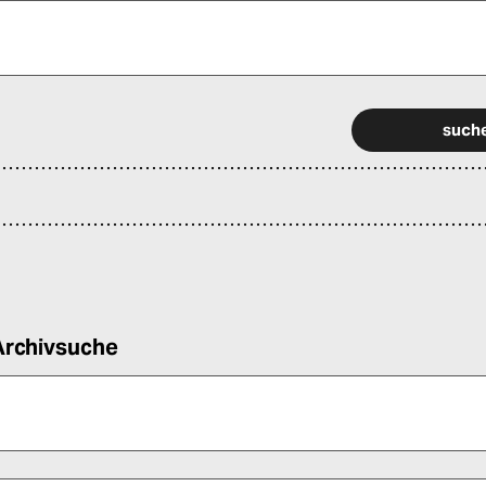
 alle Pflichtfelder (*) aus, um fortfahren zu können.
Archivsuche