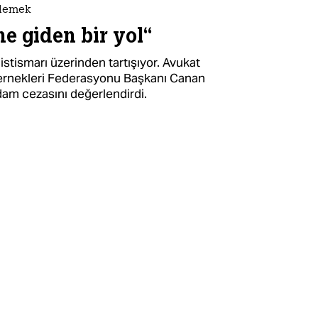
nlemek
e giden bir yol“
stismarı üzerinden tartışıyor. Avukat
ernekleri Federasyonu Başkanı Canan
idam cezasını değerlendirdi.