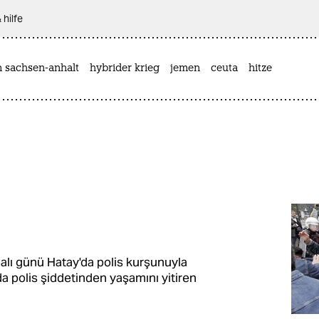
 hilfe
n sachsen-anhalt
hybrider krieg
jemen
ceuta
hitze
alı günü Hatay'da polis kurşunuyla
da polis şiddetinden yaşamını yitiren