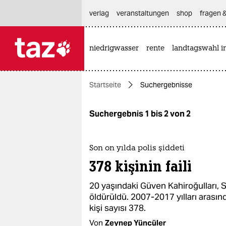
hautnavigation anspringen
hauptinhalt anspringen
footer anspringen
verlag
veranstaltungen
shop
fragen &
niedrigwasser
rente
landtagswahl i

taz zahl ich
taz zahl ich
Startseite
Suchergebnisse
themen
politik
Suchergebnis 1 bis 2 von 2
öko
Son on yılda polis şiddeti
gesellschaft
378 kişinin faili
kultur
20 yaşındaki Güven Kahiroğulları, S
öldürüldü. 2007-2017 yılları arasın
sport
kişi sayısı 378.
Von
Zeynep Yüncüler