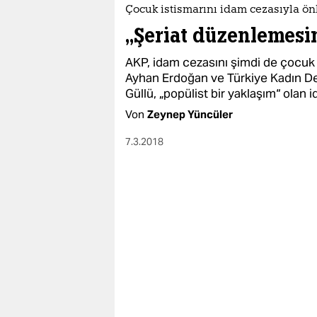
epaper login
Çocuk istismarını idam cezasıyla ö
„Şeriat düzenlemesin
AKP, idam cezasını şimdi de çocuk i
Ayhan Erdoğan ve Türkiye Kadın D
Güllü, „popülist bir yaklaşım“ olan 
Von
Zeynep Yüncüler
7.3.2018