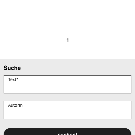
1
Suche
Text
*
AutorIn
Bitte füllen Sie alle Pflichtfelder (*) aus, um fortfahren zu können.