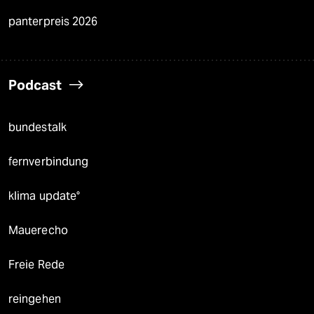
panterpreis 2026
Podcast
bundestalk
fernverbindung
klima update°
Mauerecho
Freie Rede
reingehen