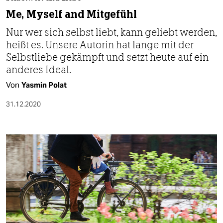
berlin
Me, Myself and Mitgefühl
nord
Nur wer sich selbst liebt, kann geliebt werden,
heißt es. Unsere Autorin hat lange mit der
wahrheit
Selbstliebe gekämpft und setzt heute auf ein
verlag
anderes Ideal.
Von
Yasmin Polat
verlag
31.12.2020
veranstaltungen
shop
fragen & hilfe
unterstützen
abo
genossenschaft