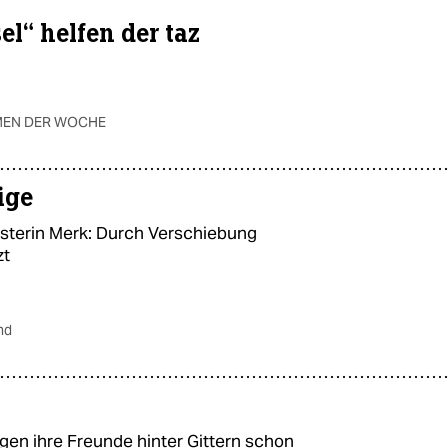
l“ helfen der taz
MEN DER WOCHE
ige
terin Merk: Durch Verschiebung
zt
nd
n ihre Freunde hinter Gittern schon