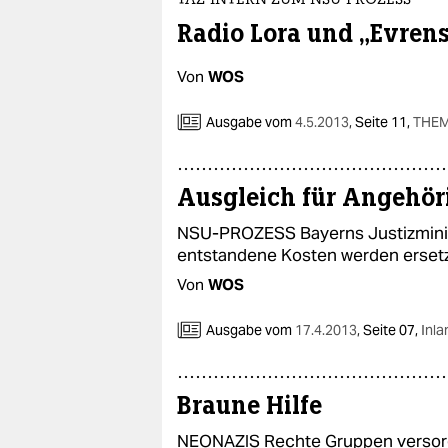
TAZ-INTERN ZUM NSU-PROZESS
Radio Lora und „Evrense
Von
WOS
Ausgabe vom
4.5.2013
,
Seite 11,
THE
Ausgleich für Angehör
NSU-PROZESS Bayerns Justizminis
entstandene Kosten werden erset
Von
WOS
Ausgabe vom
17.4.2013
,
Seite 07,
Inla
Braune Hilfe
NEONAZIS Rechte Gruppen versorge