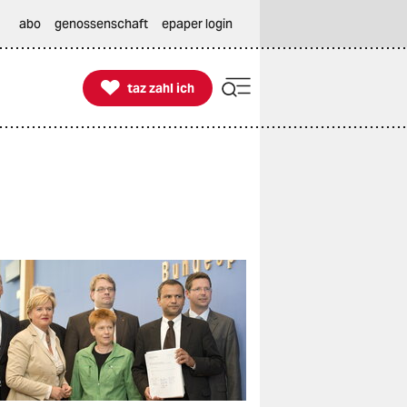
abo
genossenschaft
epaper login

taz zahl ich
taz zahl ich