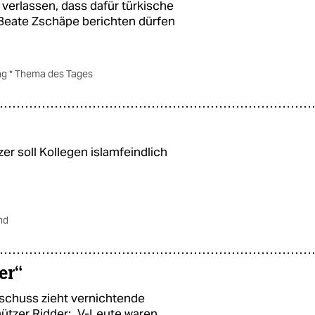
 verlassen, dass dafür türkische
Beate Zschäpe berichten dürfen
ag * Thema des Tages
 soll Kollegen islamfeindlich
nd
er“
chuss zieht vernichtende
ützer Ridder: „V-Leute waren