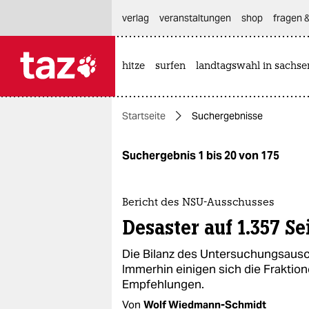
hautnavigation anspringen
hauptinhalt anspringen
footer anspringen
verlag
veranstaltungen
shop
fragen &
hitze
surfen
landtagswahl in sachse

taz zahl ich
taz zahl ich
Startseite
Suchergebnisse
themen
politik
Suchergebnis 1 bis 20 von 175
öko
Bericht des NSU-Ausschusses
gesellschaft
Desaster auf 1.357 Se
kultur
Die Bilanz des Untersuchungsausc
Immerhin einigen sich die Frakti
sport
Empfehlungen.
Von
Wolf Wiedmann-Schmidt