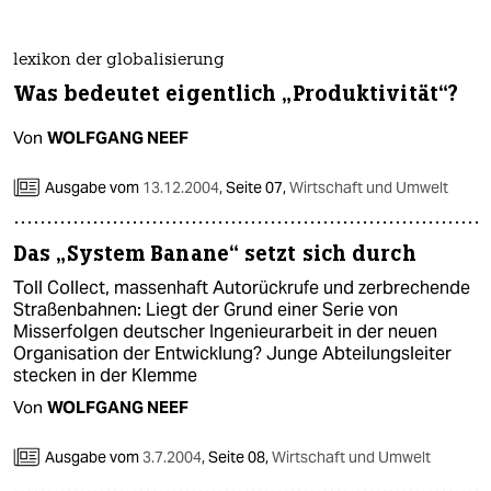
berlin
nord
lexikon der globalisierung
Was bedeutet eigentlich „Produktivität“?
wahrheit
Von
WOLFGANG NEEF
verlag
Ausgabe vom
13.12.2004
,
Seite 07,
Wirtschaft und Umwelt
verlag
veranstaltungen
Das „System Banane“ setzt sich durch
shop
Toll Collect, massenhaft Autorückrufe und zerbrechende
Straßenbahnen: Liegt der Grund einer Serie von
fragen & hilfe
Misserfolgen deutscher Ingenieurarbeit in der neuen
Organisation der Entwicklung? Junge Abteilungsleiter
unterstützen
stecken in der Klemme
Von
WOLFGANG NEEF
abo
genossenschaft
Ausgabe vom
3.7.2004
,
Seite 08,
Wirtschaft und Umwelt