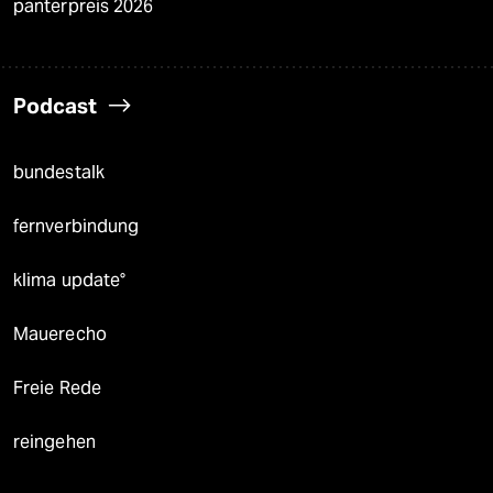
panterpreis 2026
Podcast
bundestalk
fernverbindung
klima update°
Mauerecho
Freie Rede
reingehen