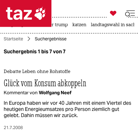

taz zahl ich
bergsteigen
usa unter trump
katzen
landtagswahl in sachs

taz zahl ich
Startseite
Suchergebnisse
taz zahl ich
Suchergebnis 1 bis 7 von 7
themen
politik
Debatte Leben ohne Rohstoffe
Glück vom Konsum abkoppeln
öko
Kommentar von
Wolfgang Neef
gesellschaft
In Europa haben wir vor 40 Jahren mit einem Viertel des
heutigen Energieumsatzes pro Person ziemlich gut
kultur
gelebt. Dahin müssen wir zurück.
sport
21.7.2008