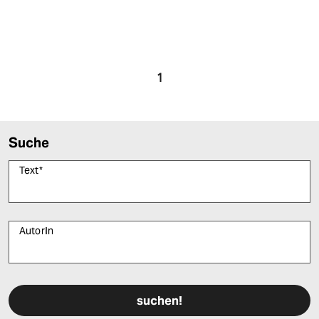
1
Suche
Text
*
AutorIn
Bitte füllen Sie alle Pflichtfelder (*) aus, um fortfahren zu können.