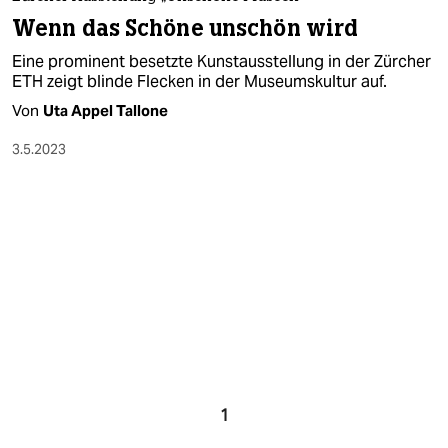
berlin
Wenn das Schöne unschön wird
nord
Eine prominent besetzte Kunstausstellung in der Zürcher
ETH zeigt blinde Flecken in der Museumskultur auf.
wahrheit
Von
Uta Appel Tallone
verlag
3.5.2023
verlag
veranstaltungen
shop
fragen & hilfe
unterstützen
abo
genossenschaft
1