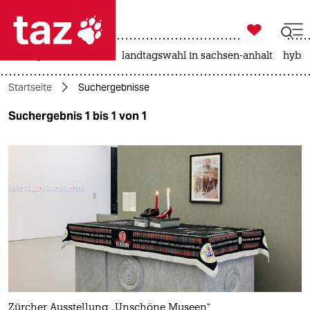

taz zahl ich
niedrigwasser
rente
landtagswahl in sachsen-anhalt
hybri

taz zahl ich
Startseite
Suchergebnisse
taz zahl ich
Suchergebnis 1 bis 1 von 1
themen
politik
öko
gesellschaft
kultur
sport
Zürcher Ausstellung „Unschöne Museen“