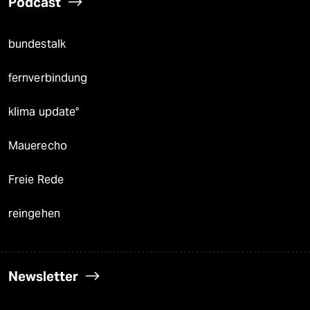
Podcast
bundestalk
fernverbindung
klima update°
Mauerecho
Freie Rede
reingehen
Newsletter