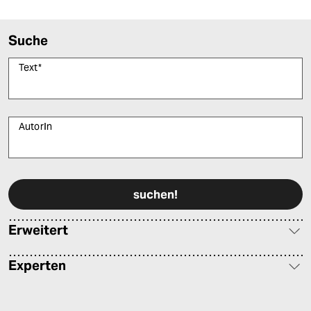
epaper login
Suche
Text
*
AutorIn
Bitte füllen Sie alle Pflichtfelder (*) aus, um fortfahren zu können.
Erweitert
Experten