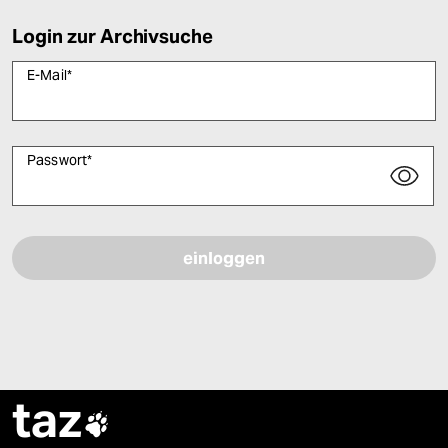
Login zur Archivsuche
E-Mail
*
Passwort
*
Bitte füllen Sie alle Pflichtfelder (*) aus, um fortfahren zu können.
taz
