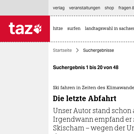
hautnavigation anspringen
hauptinhalt anspringen
footer anspringen
verlag
veranstaltungen
shop
fragen &
hitze
surfen
landtagswahl in sachse

taz zahl ich
taz zahl ich
Startseite
Suchergebnisse
themen
politik
Suchergebnis 1 bis 20 von 48
öko
Ski fahren in Zeiten des Klimawande
gesellschaft
Die letzte Abfahrt
kultur
Unser Autor stand schon a
Irgendwann empfand er s
sport
Skischam – wegen der Um