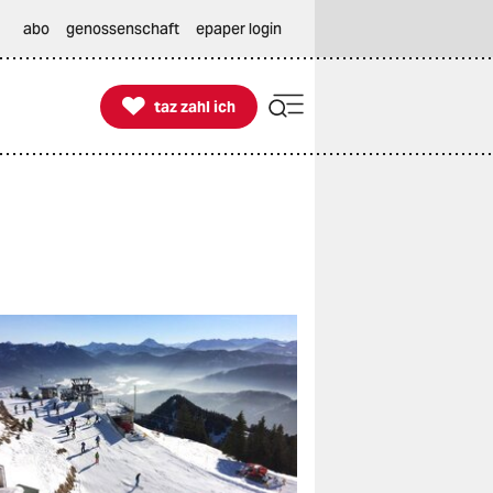
abo
genossenschaft
epaper login

taz zahl ich
taz zahl ich