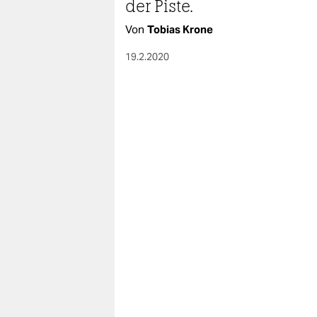
berlin
der Piste.
Von
Tobias Krone
nord
19.2.2020
wahrheit
verlag
verlag
veranstaltungen
shop
fragen & hilfe
unterstützen
abo
genossenschaft