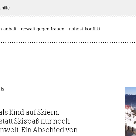
 hilfe
n-anhalt
gewalt gegen frauen
nahost-konflikt
ls
ls Kind auf Skiern.
tatt Skispaß nur noch
welt. Ein Abschied von