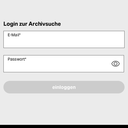
Login zur Archivsuche
E-Mail
*
Passwort
*
Bitte füllen Sie alle Pflichtfelder (*) aus, um fortfahren zu können.