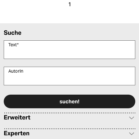
epaper login
1
Suche
Text
*
AutorIn
Bitte füllen Sie alle Pflichtfelder (*) aus, um fortfahren zu können.
Erweitert
Experten