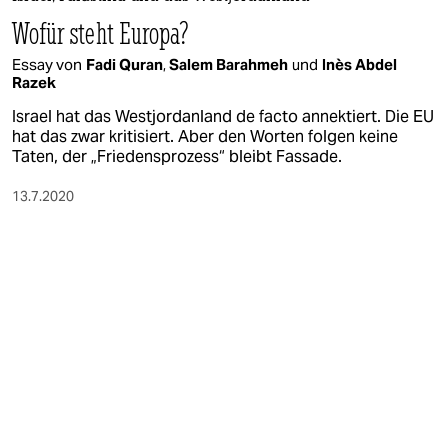
berlin
Wofür steht Europa?
nord
Essay von
Fadi Quran
,
Salem Barahmeh
und
Inès Abdel
Razek
wahrheit
Israel hat das Westjordanland de facto annektiert. Die EU
verlag
hat das zwar kritisiert. Aber den Worten folgen keine
Taten, der „Friedensprozess“ bleibt Fassade.
verlag
13.7.2020
veranstaltungen
shop
fragen & hilfe
unterstützen
abo
genossenschaft