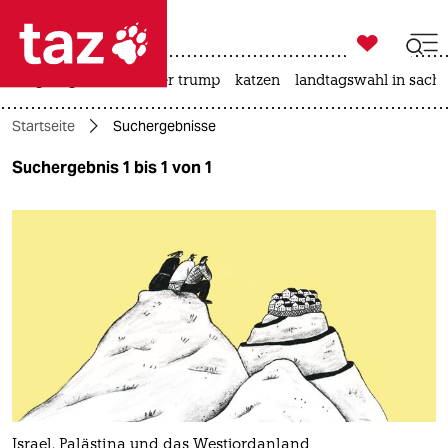

taz zahl ich
bergsteigen
usa unter trump
katzen
landtagswahl in sachs

taz zahl ich
Startseite
Suchergebnisse
taz zahl ich
Suchergebnis 1 bis 1 von 1
themen
politik
öko
gesellschaft
kultur
sport
Israel, Palästina und das Westjordanland