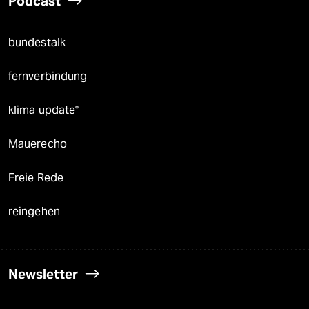
Podcast
bundestalk
fernverbindung
klima update°
Mauerecho
Freie Rede
reingehen
Newsletter