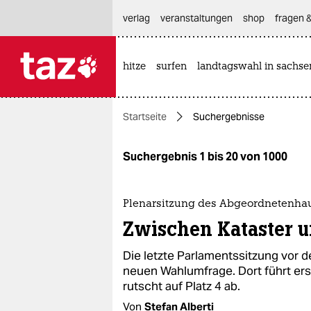
hautnavigation anspringen
hauptinhalt anspringen
footer anspringen
verlag
veranstaltungen
shop
fragen &
hitze
surfen
landtagswahl in sachse

taz zahl ich
taz zahl ich
Startseite
Suchergebnisse
themen
politik
Suchergebnis 1 bis 20 von 1000
öko
Plenarsitzung des Abgeordnetenha
gesellschaft
Zwischen Kataster 
kultur
Die letzte Parlamentssitzung vor 
neuen Wahlumfrage. Dort führt ers
sport
rutscht auf Platz 4 ab.
Von
Stefan Alberti