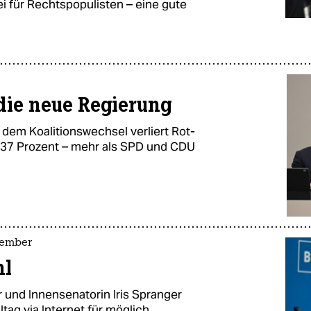
rei für Rechtspopulisten – eine gute
die neue Regierung
 dem Koalitionswechsel verliert Rot-
t 37 Prozent – mehr als SPD und CDU
tember
hl
 und Innensenatorin Iris Spranger
ag via Internet für möglich.