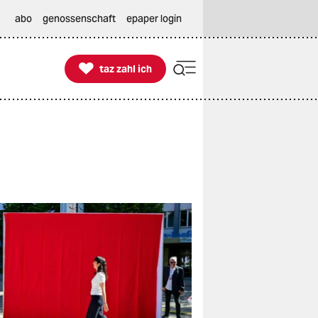
abo
genossenschaft
epaper login

taz zahl ich
taz zahl ich