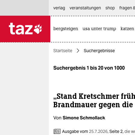
hautnavigation anspringen
hauptinhalt anspringen
footer anspringen
verlag
veranstaltungen
shop
fragen &
bergsteigen
usa unter trump
katzen

taz zahl ich
taz zahl ich
Startseite
Suchergebnisse
themen
politik
Suchergebnis 1 bis 20 von 1000
öko
gesellschaft
„Stand Kretschmer früh
Brandmauer gegen die 
kultur
Von
Simone Schmollack
sport
Ausgabe vom
25.7.2026
,
Seite 2,
die 