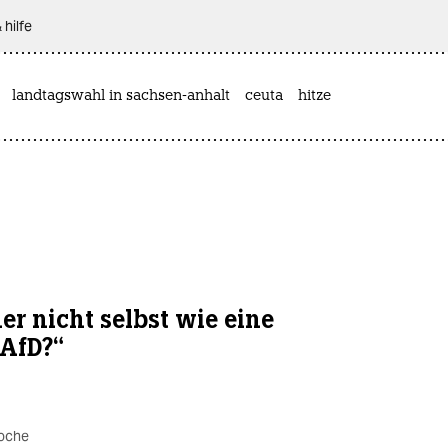
 hilfe
landtagswahl in sachsen-anhalt
ceuta
hitze
er nicht selbst wie eine
AfD?“
woche