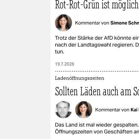
Rot-Rot-Grün ist möglich
epaper login
Kommentar von
Simone Schm
Trotz der Stärke der AfD könnte e
nach der Landtagswahl regieren. D
tun.
19.7.2026
Ladenöffnungszeiten
Sollten Läden auch am S
Kommentar von
Kai
Das Land ist mal wieder gespalten
Öffnungszeiten von Geschäften am