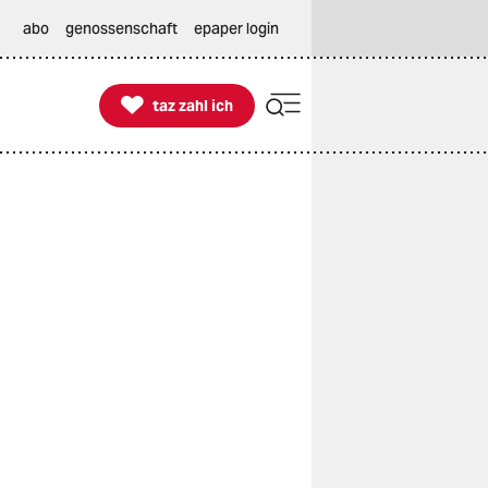
abo
genossenschaft
epaper login

taz zahl ich
taz zahl ich