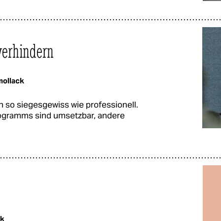
verhindern
ollack
h so siegesgewiss wie professionell.
rogramms sind umsetzbar, andere
ck