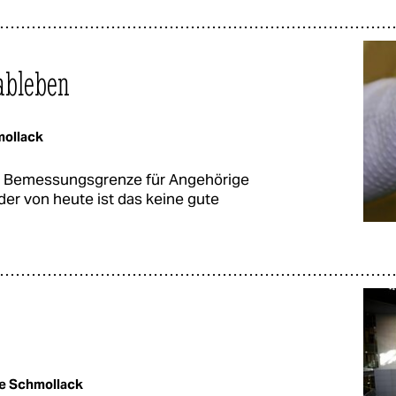
hableben
ollack
ie Bemessungsgrenze für Angehörige
der von heute ist das keine gute
e Schmollack