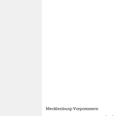
berlin
nord
wahrheit
verlag
verlag
veranstaltungen
shop
fragen & hilfe
unterstützen
abo
genossenschaft
Mecklenburg-Vorpommern