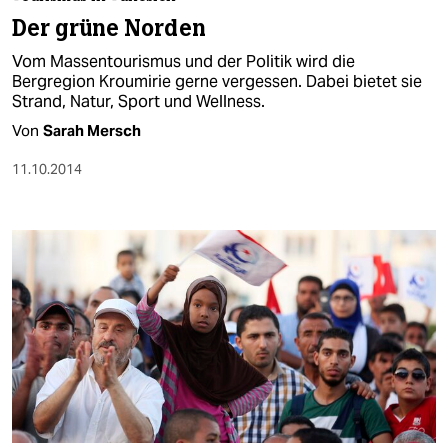
berlin
Der grüne Norden
nord
Vom Massentourismus und der Politik wird die
Bergregion Kroumirie gerne vergessen. Dabei bietet sie
wahrheit
Strand, Natur, Sport und Wellness.
Von
Sarah Mersch
verlag
11.10.2014
verlag
veranstaltungen
shop
fragen & hilfe
unterstützen
abo
genossenschaft