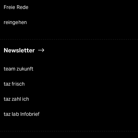
Freie Rede
reingehen
Newsletter
team zukunft
taz frisch
taz zahl ich
taz lab Infobrief