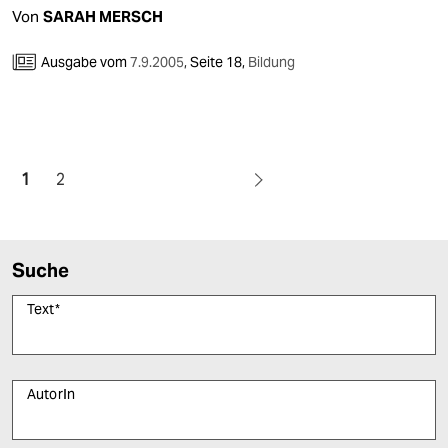
Von
SARAH MERSCH
Ausgabe vom
7.9.2005
,
Seite 18,
Bildung
1
2
Suche
Text
*
AutorIn
Bitte füllen Sie alle Pflichtfelder (*) aus, um fortfahren zu können.