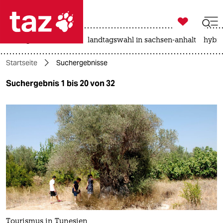

taz zahl ich
niedrigwasser
rente
landtagswahl in sachsen-anhalt
hybri

taz zahl ich
Startseite
Suchergebnisse
taz zahl ich
Suchergebnis 1 bis 20 von 32
themen
politik
öko
gesellschaft
kultur
sport
Tourismus in Tunesien