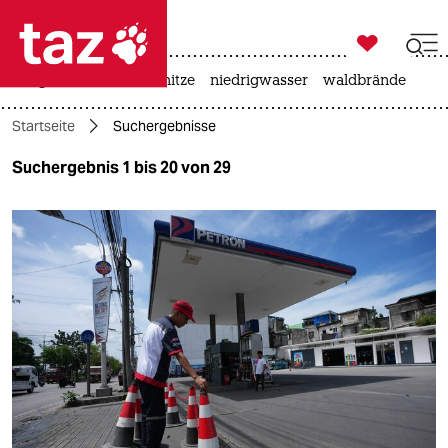

taz zahl ich
krieg in der ukraine
hitze
niedrigwasser
waldbrände

taz zahl ich
Startseite
Suchergebnisse
taz zahl ich
Suchergebnis 1 bis 20 von 29
themen
politik
öko
gesellschaft
kultur
sport