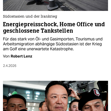
berlin
nord
Südostasien und der Irankrieg
wahrheit
Energiepreisschock, Home Office und
geschlossene Tankstellen
verlag
Für das stark von Öl- und Gasimporten, Tourismus und
verlag
Arbeitsmigration abhängige Südostasien ist der Krieg
am Golf eine unerwartete Katastrophe.
veranstaltungen
Von
Robert Lenz
shop
2.4.2026
fragen & hilfe
unterstützen
abo
genossenschaft