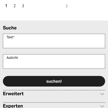
1
2
3
Suche
Text
*
AutorIn
Bitte füllen Sie alle Pflichtfelder (*) aus, um fortfahren zu können.
Erweitert
Experten