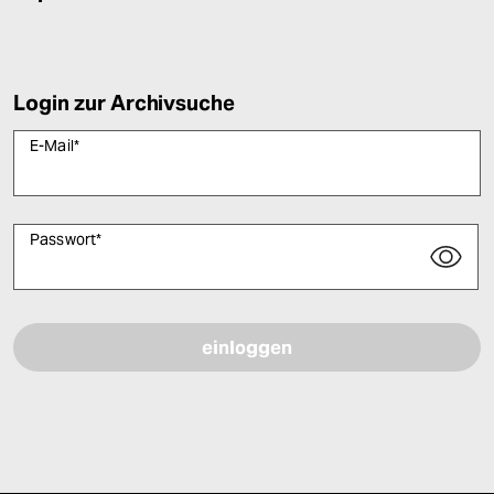
Login zur Archivsuche
E-Mail
*
Passwort
*
Bitte füllen Sie alle Pflichtfelder (*) aus, um fortfahren zu können.