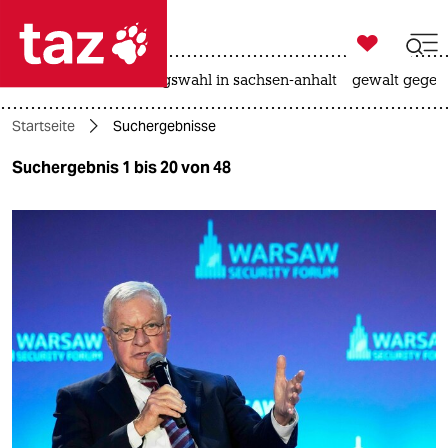

taz zahl ich
hitze
surfen
landtagswahl in sachsen-anhalt
gewalt gegen

taz zahl ich
Startseite
Suchergebnisse
taz zahl ich
Suchergebnis 1 bis 20 von 48
themen
politik
öko
gesellschaft
kultur
sport