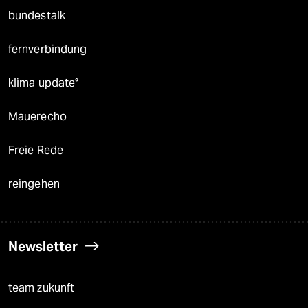
bundestalk
fernverbindung
klima update°
Mauerecho
Freie Rede
reingehen
Newsletter
team zukunft