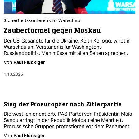
berlin
nord
Sicherheitskonferenz in Warschau
wahrheit
Zauberformel gegen Moskau
Der US-Gesandte für die Ukraine, Keith Kellogg, wirbt in
verlag
Warschau um Verständnis für Washingtons
Russlandpolitik. Man müsse mit allen Seiten sprechen.
verlag
Von
Paul Flückiger
veranstaltungen
1.10.2025
shop
fragen & hilfe
unterstützen
Sieg der Proeuropäer nach Zitterpartie
Die westlich orientierte PAS-Partei von Präsidentin Maia
abo
Sandu erringt in der Republik Moldau eine Mehrheit.
Prorussische Gruppen protestieren vor dem Parlament
genossenschaft
Von
Paul Flückiger