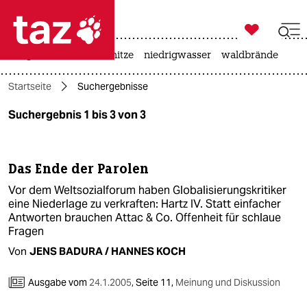

taz zahl ich
krieg in der ukraine
hitze
niedrigwasser
waldbrände

taz zahl ich
Startseite
Suchergebnisse
taz zahl ich
Suchergebnis 1 bis 3 von 3
themen
politik
Das Ende der Parolen
öko
Vor dem Weltsozialforum haben Globalisierungskritiker
eine Niederlage zu verkraften: Hartz IV. Statt einfacher
gesellschaft
Antworten brauchen Attac & Co. Offenheit für schlaue
Fragen
kultur
Von
JENS BADURA / HANNES KOCH
sport
Ausgabe vom
24.1.2005
,
Seite 11,
Meinung und Diskussion