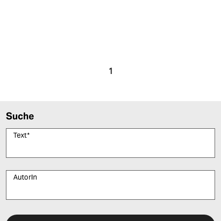
epaper login
1
Suche
Text
*
AutorIn
Bitte füllen Sie alle Pflichtfelder (*) aus, um fortfahren zu können.