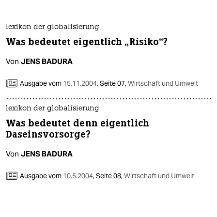
berlin
nord
lexikon der globalisierung
Was bedeutet eigentlich „Risiko“?
wahrheit
Von
JENS BADURA
verlag
Ausgabe vom
15.11.2004
,
Seite 07,
Wirtschaft und Umwelt
verlag
veranstaltungen
lexikon der globalisierung
Was bedeutet denn eigentlich
shop
Daseinsvorsorge?
fragen & hilfe
Von
JENS BADURA
unterstützen
Ausgabe vom
10.5.2004
,
Seite 08,
Wirtschaft und Umwelt
abo
genossenschaft