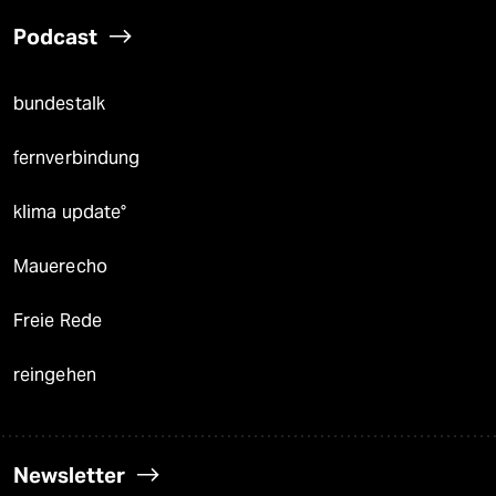
Podcast
bundestalk
fernverbindung
klima update°
Mauerecho
Freie Rede
reingehen
Newsletter