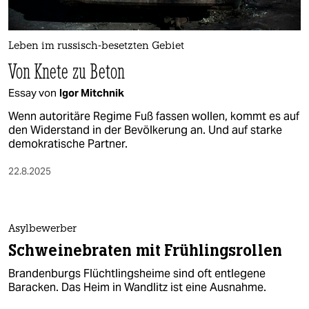
berlin
nord
Leben im russisch-besetzten Gebiet
wahrheit
Von Knete zu Beton
verlag
Essay von
Igor Mitchnik
Wenn autoritäre Regime Fuß fassen wollen, kommt es auf
verlag
den Widerstand in der Bevölkerung an. Und auf starke
demokratische Partner.
veranstaltungen
22.8.2025
shop
fragen & hilfe
unterstützen
Asylbewerber
Schweinebraten mit Frühlingsrollen
abo
Brandenburgs Flüchtlingsheime sind oft entlegene
genossenschaft
Baracken. Das Heim in Wandlitz ist eine Ausnahme.