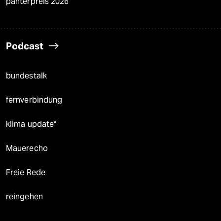
panterpreis 2026
Podcast
bundestalk
fernverbindung
klima update°
Mauerecho
Freie Rede
reingehen