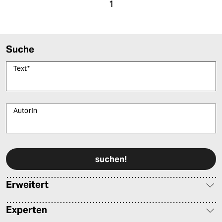
1
Suche
Text
*
AutorIn
Bitte füllen Sie alle Pflichtfelder (*) aus, um fortfahren zu können.
Erweitert
Experten