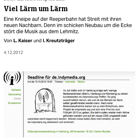
berlin
Viel Lärm um Lärm
nord
Eine Kneipe auf der Reeperbahn hat Streit mit ihren
neuen Nachbarn. Denn im schicken Neubau um die Ecke
wahrheit
stört die Musik aus dem Lehmitz.
Von
L. Kaiser
und
I. Kreutzträger
verlag
4.12.2012
verlag
veranstaltungen
shop
fragen & hilfe
unterstützen
abo
genossenschaft