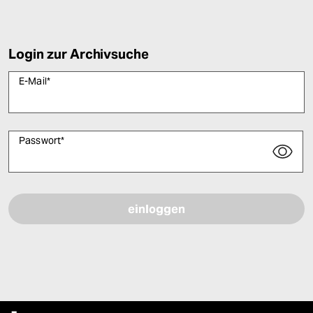
Login zur Archivsuche
E-Mail
*
Passwort
*
Bitte füllen Sie alle Pflichtfelder (*) aus, um fortfahren zu können.