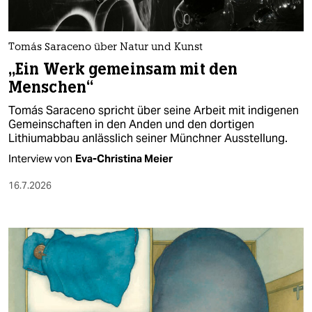
berlin
nord
Tomás Saraceno über Natur und Kunst
wahrheit
„Ein Werk gemeinsam mit den
Menschen“
verlag
Tomás Saraceno spricht über seine Arbeit mit indigenen
verlag
Gemeinschaften in den Anden und den dortigen
Lithiumabbau anlässlich seiner Münchner Ausstellung.
veranstaltungen
Interview von
Eva-Christina Meier
shop
16.7.2026
fragen & hilfe
unterstützen
abo
genossenschaft