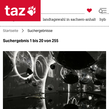

taz zahl ich
niedrigwasser
rente
landtagswahl in sachsen-anhalt
hybri

taz zahl ich
Startseite
Suchergebnisse
taz zahl ich
Suchergebnis 1 bis 20 von 255
themen
politik
öko
gesellschaft
kultur
sport