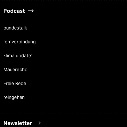
Podcast
bundestalk
fernverbindung
klima update°
Mauerecho
Freie Rede
reingehen
Newsletter