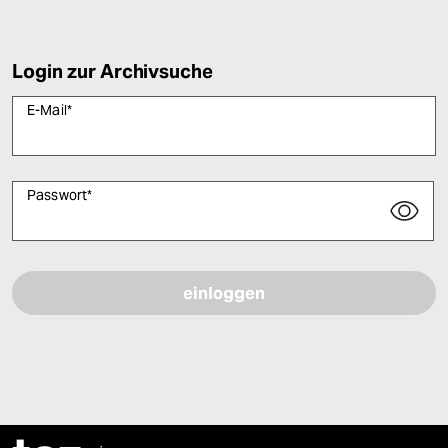
Login zur Archivsuche
E-Mail
*
Passwort
*
Bitte füllen Sie alle Pflichtfelder (*) aus, um fortfahren zu können.