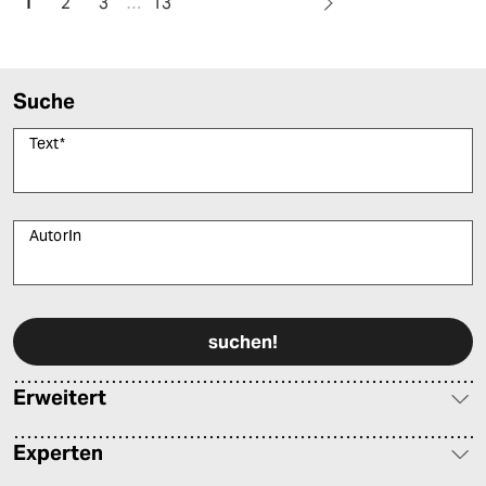
1
2
3
…
13
Suche
Text
*
AutorIn
Bitte füllen Sie alle Pflichtfelder (*) aus, um fortfahren zu können.
Erweitert
Experten