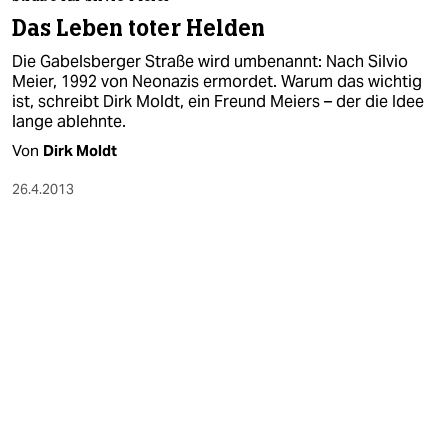
berlin
Das Leben toter Helden
nord
Die Gabelsberger Straße wird umbenannt: Nach Silvio
Meier, 1992 von Neonazis ermordet. Warum das wichtig
wahrheit
ist, schreibt Dirk Moldt, ein Freund Meiers – der die Idee
lange ablehnte.
verlag
Von
Dirk Moldt
verlag
26.4.2013
veranstaltungen
shop
fragen & hilfe
unterstützen
abo
genossenschaft