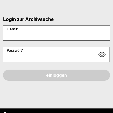
Login zur Archivsuche
E-Mail
*
Passwort
*
Bitte füllen Sie alle Pflichtfelder (*) aus, um fortfahren zu können.