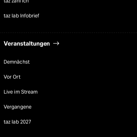
taz zahl ich
taz lab Infobrief
Veranstaltungen
Demnächst
Vor Ort
Live im Stream
Vergangene
taz lab 2027