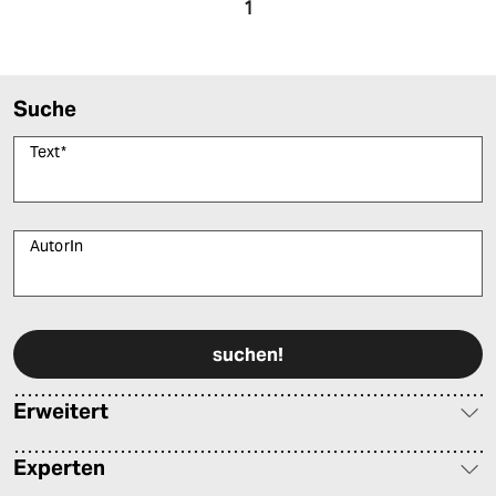
epaper login
1
Suche
Text
*
AutorIn
Bitte füllen Sie alle Pflichtfelder (*) aus, um fortfahren zu können.
Erweitert
Experten