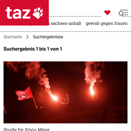

taz zahl ich
hitze
landtagswahl in sachsen-anhalt
gewalt gegen frauen

taz zahl ich
Startseite
Suchergebnisse
taz zahl ich
Suchergebnis 1 bis 1 von 1
themen
politik
öko
gesellschaft
kultur
sport
Straße für Silvio Meier