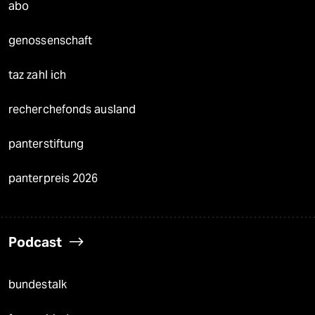
abo
genossenschaft
taz zahl ich
recherchefonds ausland
panterstiftung
panterpreis 2026
Podcast
bundestalk