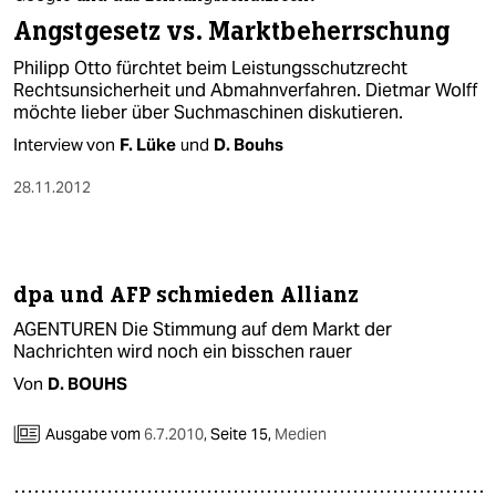
berlin
Angstgesetz vs. Marktbeherrschung
nord
Philipp Otto fürchtet beim Leistungsschutzrecht
Rechtsunsicherheit und Abmahnverfahren. Dietmar Wolff
wahrheit
möchte lieber über Suchmaschinen diskutieren.
Interview von
F. Lüke
und
D. Bouhs
verlag
28.11.2012
verlag
veranstaltungen
shop
dpa und AFP schmieden Allianz
fragen & hilfe
AGENTUREN Die Stimmung auf dem Markt der
Nachrichten wird noch ein bisschen rauer
unterstützen
Von
D. BOUHS
abo
Ausgabe vom
6.7.2010
,
Seite 15,
Medien
genossenschaft