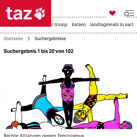

taz zahl ich
bergsteigen
usa unter trump
katzen
landtagswahl in sachs

taz zahl ich
Startseite
Suchergebnisse
taz zahl ich
Suchergebnis 1 bis 20 von 102
themen
politik
öko
gesellschaft
kultur
sport
Rechte Allianzen gegen Feminismus