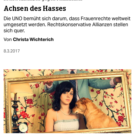
berlin
Achsen des Hasses
nord
Die UNO bemüht sich darum, dass Frauenrechte weltweit
umgesetzt werden. Rechtskonservative Allianzen stellen
wahrheit
sich quer.
Von
Christa Wichterich
verlag
8.3.2017
verlag
veranstaltungen
shop
fragen & hilfe
unterstützen
abo
genossenschaft